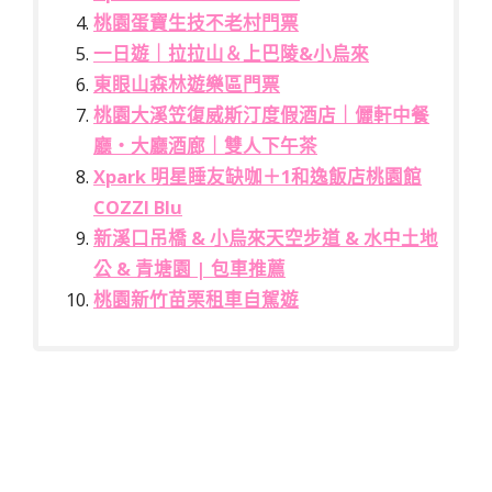
桃園蛋寶生技不老村門票
一日遊｜拉拉山＆上巴陵&小烏來
東眼山森林遊樂區門票
桃園大溪笠復威斯汀度假酒店｜儷軒中餐
廳・大廳酒廊｜雙人下午茶
Xpark 明星睡友缺咖＋1和逸飯店桃園館
COZZI Blu
新溪口吊橋 & 小烏來天空步道 & 水中土地
公 & 青塘園 | 包車推薦
桃園新竹苗栗租車自駕遊