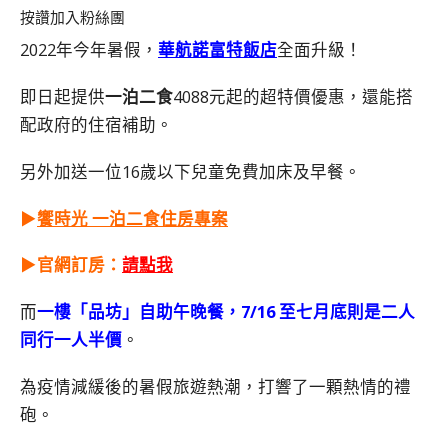
按讚加入粉絲團
2022年今年暑假，
華航諾富特飯店
全面升級！
即日起提供
一泊二食
4088元起的超特價優惠，還能搭
配政府的住宿補助。
另外加送一位16歲以下兒童免費加床及早餐。
▶︎
饗時光 一泊二食住房專案
▶︎
官網訂房：
請點我
而
一樓「品坊」自助午晚餐，7/16 至七月底則是二人
同行一人半價
。
為疫情減緩後的暑假旅遊熱潮，打響了一顆熱情的禮
砲。