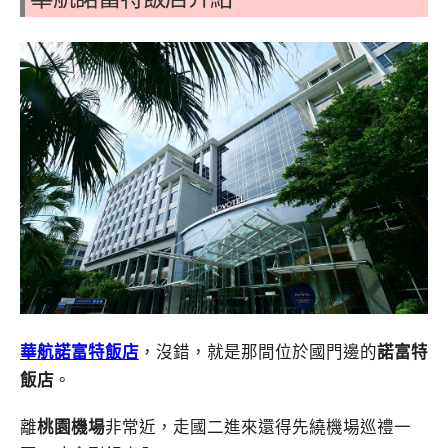
華航諾富特飯店
，沒錯，就是那間位於國門邊的
諾富特
飯店
。
離
桃園機場
非常近，走國二進來還得先繞機場巡禮一