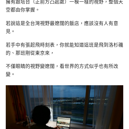
擁有跟塔台（正前方凸起處）一模一樣的視野，整個天
空都由你掌握。
若說這是全台灣視野最遼闊的飯店，應該沒有人有意
見。
若手中有張起飛時刻表，你就能知道這班是飛到洛杉磯
的、那班剛從東京來，
不僅眼睛的視野變遼闊，看世界的方式似乎也有所改
變。