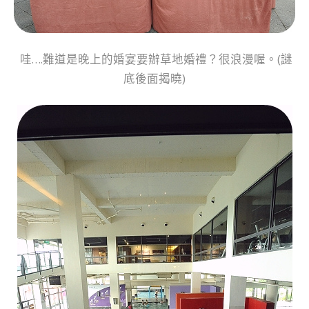
哇….難道是晚上的婚宴要辦草地婚禮？很浪漫喔。(謎
底後面揭曉)