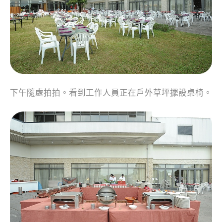
下午隨處拍拍。看到工作人員正在戶外草坪擺設桌椅。