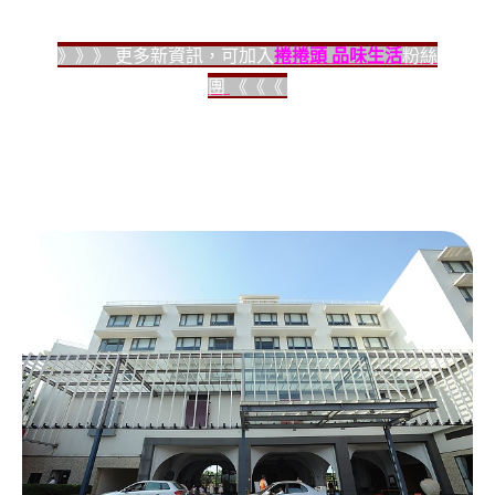
》》》 更多新資訊，可加入
捲捲頭 品味生活
粉絲
團
《《《