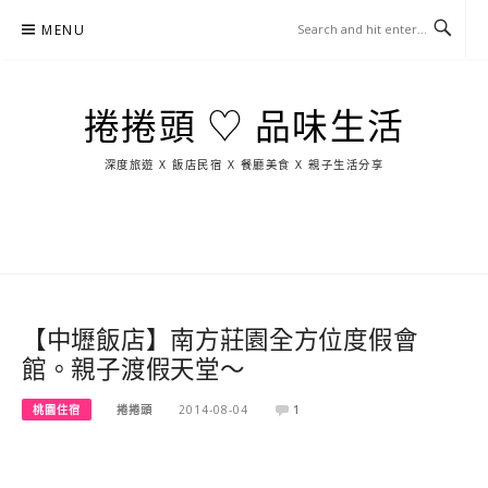
Skip
MENU
to
content
捲捲頭 ♡ 品味生活
深度旅遊 X 飯店民宿 X 餐廳美食 X 親子生活分享
玩
找
吃
找
跳
國
玩
宜
住
美
景
島
外
日
蘭
宿
食
點
這
旅
本
樣
遊
玩
【中壢飯店】南方莊園全方位度假會
館。親子渡假天堂～
桃園住宿
捲捲頭
2014-08-04
1