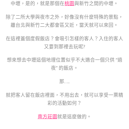
中壢，是的，就是那個在
桃園
與新竹之間的中壢。
除了二所大學與夜市之外，好像沒有什麼特殊的景點，
離台北與新竹二大都會區又近，當天就可以來回。
在這裡蓋個度假飯店？會吸引怎樣的客人？入住的客人
又要到那裡去玩呢?
想來想去中壢這個地理位置似乎不大適合一個只供 “過
夜” 的飯店。
那…..
就把客人留在飯店裡面，不用出去，就可以享受一票精
彩的活動如何？
南方莊園
就是這麼做的。