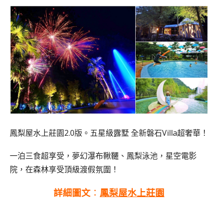
鳳梨屋水上莊園2.0版。五星級露墅 全新磐石Villa超奢華！
一泊三食超享受，夢幻瀑布鞦韆、鳳梨泳池，星空電影
院，在森林享受頂級渡假氛圍！
詳細圖文
：
鳳梨屋水上莊園