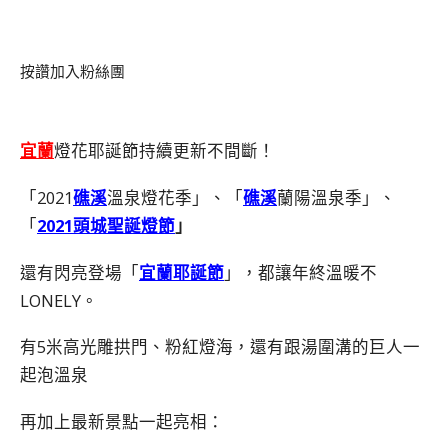
按讚加入粉絲團
宜蘭
燈花耶誕節持續更新不間斷！
「2021
礁溪
溫泉燈花季」、「
礁溪
蘭陽溫泉季」、
「
2021頭城聖誕燈節
」
還有閃亮登場「
宜蘭耶誕節
」，都讓年終溫暖不
LONELY。
有5米高光雕拱門、粉紅燈海，還有跟湯圍溝的巨人一
起泡溫泉
再加上最新景點一起亮相：