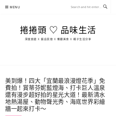
Skip
MENU
to
content
捲捲頭 ♡ 品味生活
深度旅遊 X 飯店民宿 X 餐廳美食 X 親子生活分享
玩
找
吃
找
跳
國
玩
宜
住
美
景
島
外
日
蘭
宿
食
點
這
旅
本
樣
遊
玩
美到爆！四大「宜蘭最浪漫燈花季」免
費拍！賞蒂芬妮藍燈海、打卡巨人溫泉
還有漫步超好拍的星光大道！最新清水
地熱湯屋、動物聲光秀、海底世界彩繪
牆一起來打卡～