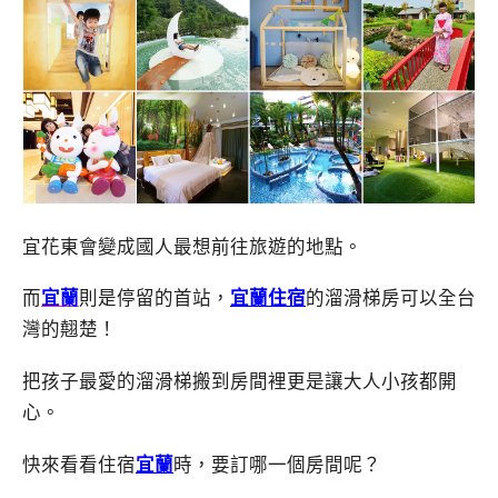
宜花東會變成國人最想前往旅遊的地點。
而
宜蘭
則是停留的首站，
宜蘭
住宿
的溜滑梯房可以全台
灣的翹楚！
把孩子最愛的溜滑梯搬到房間裡更是讓大人小孩都開
心。
快來看看住宿
宜蘭
時，要訂哪一個房間呢？