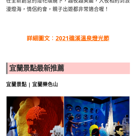
在全新創意的燈花環繞下，越夜越美麗，入夜相約到浪
漫燈海，情侶約會，親子出遊都非常適合喔！
詳細圖文
：
2021礁溪溫泉燈光節
宜蘭景點最新推薦
宜蘭景點 | 宜蘭樂色山