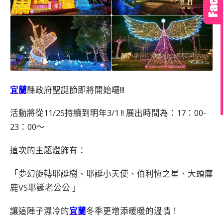
宜蘭
縣政府聖誕節即將開始囉!!!
活動將從11/25持續到明年3/1 !! 展出時間為：17：00-
23：00～
這次的主題燈飾有：
「
夢幻旋轉耶誕樹、耶誕小天使、伯利恆之星、大頭糜
鹿VS耶誕老公公
」
讓這陣子濕冷的
宜蘭
冬季更增添暖暖的溫情！