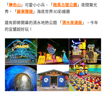
「
樂色山
」可愛小小兵、「
跑馬古道公園
」夜間聲光
秀，「
蘇東隧道
」海底世界3D彩繪牆
還有即將開幕的清水地熱公園 「
清水泉湯屋
」，今年
的宜蘭超好玩！