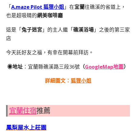
「
A.maze Pilot 狐狸小姐
」在
宜蘭
往礁溪的省道上，
也是超吸睛的
網美咖啡廳
這是「
兔子迷宮
」的主人繼「
礁溪浴場
」之後的第三家
店
今天託好友之福，有幸在開幕前拜訪。
◉地址
：宜蘭縣礁溪路三段36號
（
GoogleMap地圖
）
詳細圖文：
狐狸小姐
宜蘭住宿
推薦
鳳梨屋水上莊園