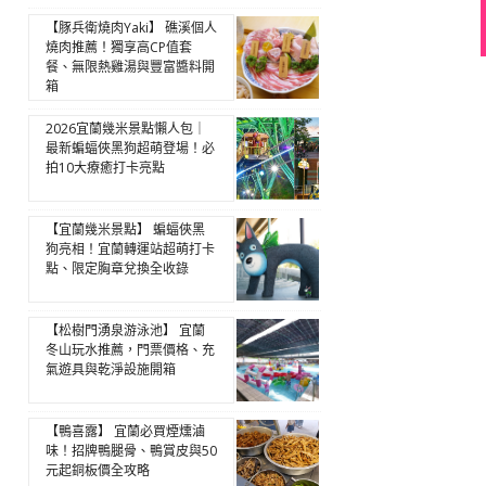
【豚兵衛燒肉Yaki】 礁溪個人
燒肉推薦！獨享高CP值套
餐、無限熱雞湯與豐富醬料開
箱
2026宜蘭幾米景點懶人包｜
最新蝙蝠俠黑狗超萌登場！必
拍10大療癒打卡亮點
【宜蘭幾米景點】 蝙蝠俠黑
狗亮相！宜蘭轉運站超萌打卡
點、限定胸章兌換全收錄
【松樹門湧泉游泳池】 宜蘭
冬山玩水推薦，門票價格、充
氣遊具與乾淨設施開箱
【鴨喜露】 宜蘭必買煙燻滷
味！招牌鴨腿骨、鴨賞皮與50
元起銅板價全攻略