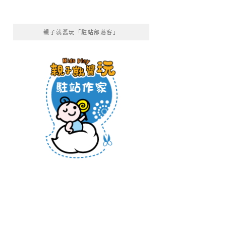
親子就醬玩「駐站部落客」