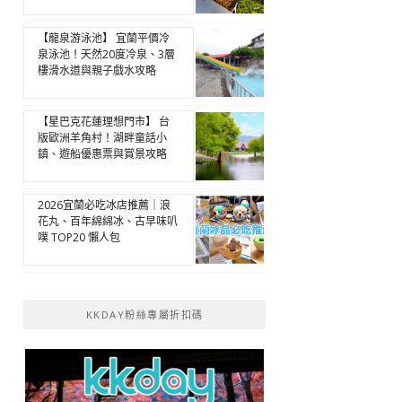
【龍泉游泳池】 宜蘭平價冷
泉泳池！天然20度冷泉、3層
樓滑水道與親子戲水攻略
【星巴克花蓮理想門市】 台
版歐洲羊角村！湖畔童話小
鎮、遊船優惠票與賞景攻略
2026宜蘭必吃冰店推薦｜浪
花丸、百年綿綿冰、古早味叭
噗 TOP20 懶人包
KKDAY粉絲專屬折扣碼