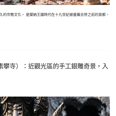
久的宗教文化。 是蘭納王國時代在十九世紀被暹羅合併之前的首都，
素攀寺）：近觀光區的手工銀雕奇景，入