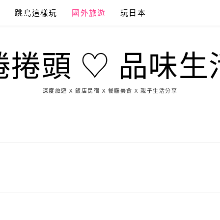
點
跳島這樣玩
國外旅遊
玩日本
捲捲頭 ♡ 品味生
深度旅遊 X 飯店民宿 X 餐廳美食 X 親子生活分享
玩
找
吃
找
跳
國
玩
宜
住
美
景
島
外
日
蘭
宿
食
點
這
旅
本
樣
遊
玩