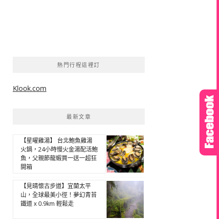
熱門行程這裡訂
Klook.com
最新文章
【星曜雞湯】 台北鮑魚雞湯
火鍋，24小時慢火金湯配活鮑
魚，父親節龍蝦買一送一超狂
開箱
【見晴懷古步道】宜蘭太平
山，全球最美小徑！夢幻青苔
鐵道 x 0.9km 輕鬆走