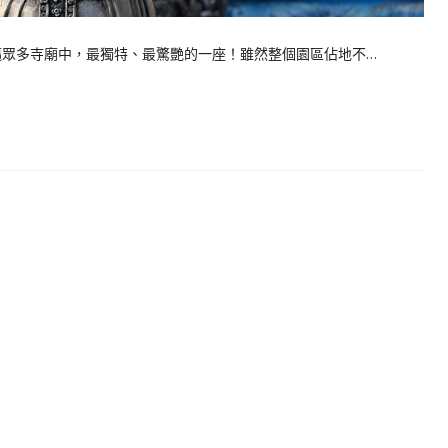
絕對是清邁眾多寺廟中，最獨特、最驚艷的一座！雖然整個園區佔地不…