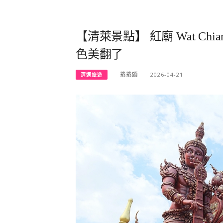
【清萊景點】 紅廟 Wat Ch
色美翻了
捲捲頭
2026-04-21
清邁旅遊