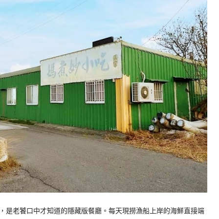
，是老饕口中才知道的隱藏版餐廳。每天現撈漁船上岸的海鮮直接端