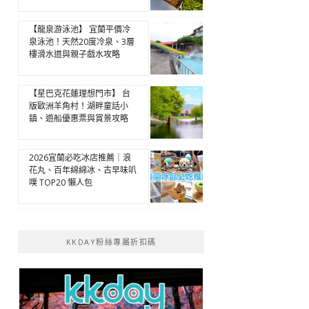
【龍泉游泳池】 宜蘭平價冷
泉泳池！天然20度冷泉、3層
樓滑水道與親子戲水攻略
【星巴克花蓮理想門市】 台
版歐洲羊角村！湖畔童話小
鎮、遊船優惠票與賞景攻略
2026宜蘭必吃冰店推薦｜浪
花丸、百年綿綿冰、古早味叭
噗 TOP20 懶人包
KKDAY粉絲專屬折扣碼