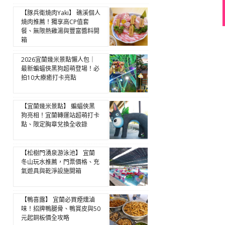
【豚兵衛燒肉Yaki】 礁溪個人
燒肉推薦！獨享高CP值套
餐、無限熱雞湯與豐富醬料開
箱
2026宜蘭幾米景點懶人包｜
最新蝙蝠俠黑狗超萌登場！必
拍10大療癒打卡亮點
【宜蘭幾米景點】 蝙蝠俠黑
狗亮相！宜蘭轉運站超萌打卡
點、限定胸章兌換全收錄
【松樹門湧泉游泳池】 宜蘭
冬山玩水推薦，門票價格、充
氣遊具與乾淨設施開箱
【鴨喜露】 宜蘭必買煙燻滷
味！招牌鴨腿骨、鴨賞皮與50
元起銅板價全攻略