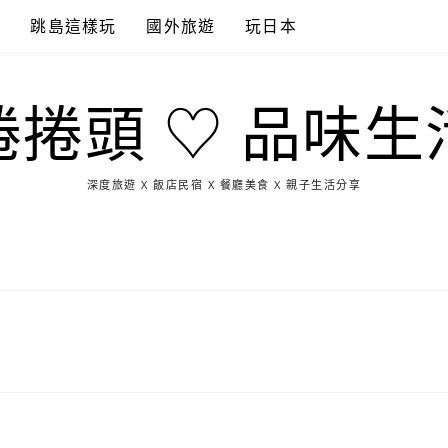
點
跳島這樣玩
國外旅遊
玩日本
捲捲頭 ♡ 品味生
深度旅遊 X 飯店民宿 X 餐廳美食 X 親子生活分享
玩
找
吃
找
跳
國
玩
宜
住
美
景
島
外
日
蘭
宿
食
點
這
旅
本
樣
遊
玩