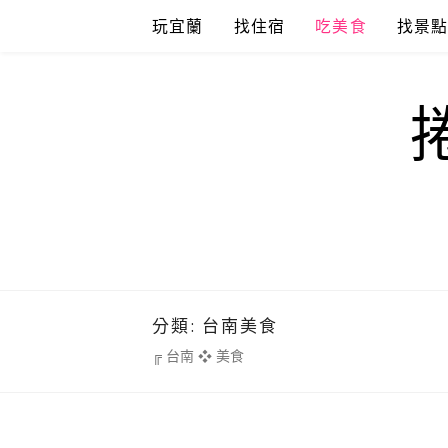
Skip
玩宜蘭
找住宿
吃美食
找景
to
content
分類:
台南美食
╔ 台南 ❖ 美食