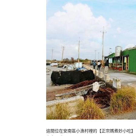
這間位在安南區小漁村裡的【正宗媽煮妙小吃】