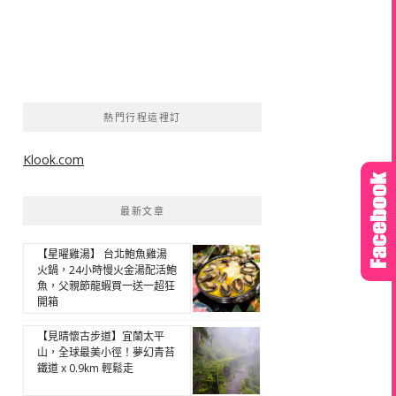
熱門行程這裡訂
Klook.com
最新文章
【星曜雞湯】 台北鮑魚雞湯
火鍋，24小時慢火金湯配活鮑
魚，父親節龍蝦買一送一超狂
開箱
【見晴懷古步道】宜蘭太平
山，全球最美小徑！夢幻青苔
鐵道 x 0.9km 輕鬆走