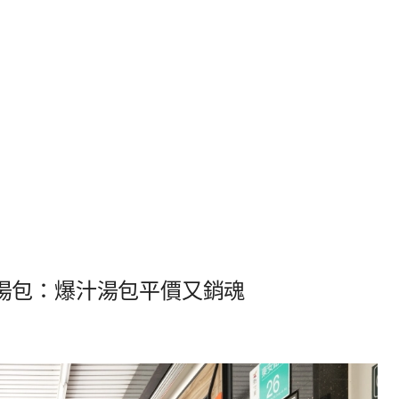
湯包：爆汁湯包平價又銷魂