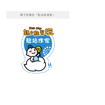
親子就醬玩「駐站部落客」