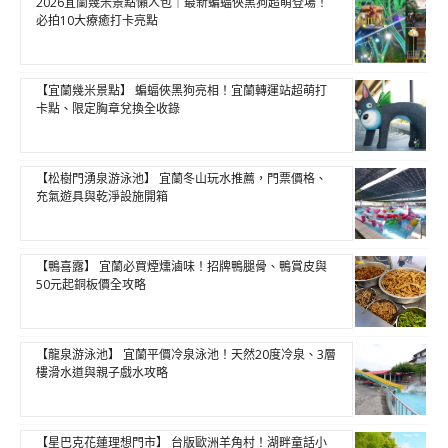
2026宜蘭幾米景點懶人包｜最新蝙蝠俠黑狗超萌登場！
必拍10大療癒打卡亮點
【宜蘭幾米景點】 蝙蝠俠黑狗亮相！宜蘭轉運站超萌打
卡點、限定胸章兌換全收錄
【松樹門湧泉游泳池】 宜蘭冬山玩水推薦，門票價格、
充氣遊具與乾淨設施開箱
【鴨喜露】 宜蘭必買煙燻滷味！招牌鴨腿骨、鴨賞皮與
50元起銅板價全攻略
【龍泉游泳池】 宜蘭平價冷泉泳池！天然20度冷泉、3層
樓滑水道與親子戲水攻略
【星巴克花蓮理想門市】 台版歐洲羊角村！湖畔童話小