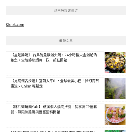
熱門行程這裡訂
Klook.com
最新文章
【星曜雞湯】 台北鮑魚雞湯火鍋，24小時慢火金湯配活
鮑魚，父親節龍蝦買一送一超狂開箱
【見晴懷古步道】宜蘭太平山，全球最美小徑！夢幻青苔
鐵道 x 0.9km 輕鬆走
【豚兵衛燒肉Yaki】 礁溪個人燒肉推薦！獨享高CP值套
餐、無限熱雞湯與豐富醬料開箱