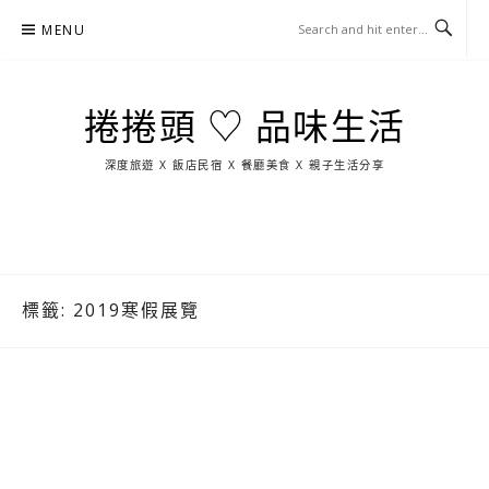
Skip
MENU
to
content
捲捲頭 ♡ 品味生活
深度旅遊 X 飯店民宿 X 餐廳美食 X 親子生活分享
玩
找
吃
找
跳
國
玩
宜
住
美
景
島
外
日
蘭
宿
食
點
這
旅
本
樣
遊
玩
標籤:
2019寒假展覽