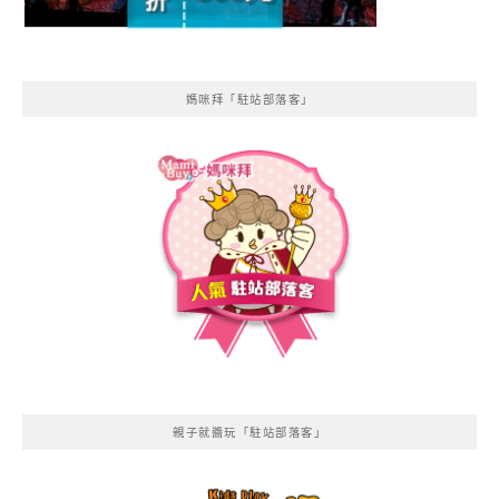
媽咪拜「駐站部落客」
親子就醬玩「駐站部落客」