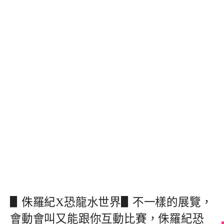
▋侏羅紀X恐龍水世界▋不一樣的展覽，
會動會叫又能跟你互動比賽，侏羅紀恐