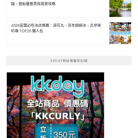
鎮、遊船優惠票與賞景攻略
2026宜蘭必吃冰店推薦｜浪花丸、百年綿綿冰、古早味
叭噗 TOP20 懶人包
KKDAY粉絲專屬折扣碼