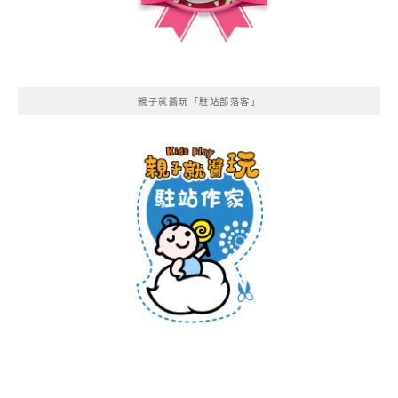
親子就醬玩「駐站部落客」