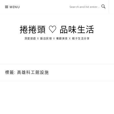
Skip
MENU
to
content
捲捲頭 ♡ 品味生活
深度旅遊 X 飯店民宿 X 餐廳美食 X 親子生活分享
玩
找
吃
找
跳
國
玩
宜
住
美
景
島
外
日
蘭
宿
食
點
這
旅
本
樣
遊
玩
標籤:
高雄科工館設施