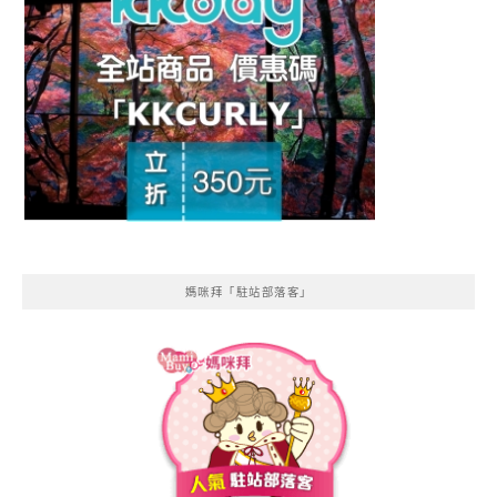
媽咪拜「駐站部落客」