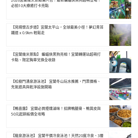
2026宜蘭幾米景點懶人包｜最新蝙蝠俠黑狗超萌登場！
必拍10大療癒打卡亮點
【見晴懷古步道】宜蘭太平山，全球最美小徑！夢幻青苔
鐵道 x 0.9km 輕鬆走
【宜蘭幾米景點】 蝙蝠俠黑狗亮相！宜蘭轉運站超萌打
卡點、限定胸章兌換全收錄
【松樹門湧泉游泳池】 宜蘭冬山玩水推薦，門票價格、
充氣遊具與乾淨設施開箱
【鴨喜露】 宜蘭必買煙燻滷味！招牌鴨腿骨、鴨賞皮與
50元起銅板價全攻略
【龍泉游泳池】 宜蘭平價冷泉泳池！天然20度冷泉、3層