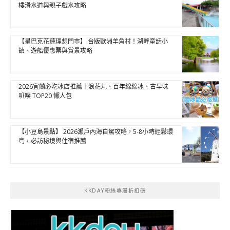
樓滑水道與親子戲水攻略
【星巴克花蓮理想門市】 台版歐洲羊角村！湖畔童話小
鎮、遊船優惠票與賞景攻略
2026宜蘭必吃冰店推薦｜浪花丸、百年綿綿冰、古早味
叭噗 TOP20 懶人包
【小豆島景點】 2026瀨戶內海自駕攻略，5-8小時輕鬆環
島，必訪秘境與住宿推薦
KKDAY粉絲專屬折扣碼