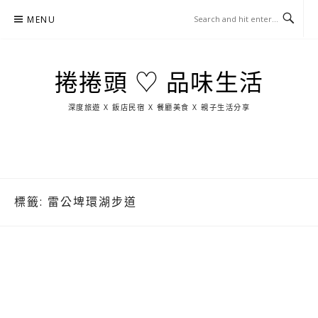
Skip
MENU
to
content
捲捲頭 ♡ 品味生活
深度旅遊 X 飯店民宿 X 餐廳美食 X 親子生活分享
玩
找
吃
找
跳
國
玩
宜
住
美
景
島
外
日
蘭
宿
食
點
這
旅
本
樣
遊
玩
標籤:
雷公埤環湖步道