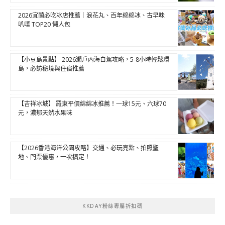
2026宜蘭必吃冰店推薦｜浪花丸、百年綿綿冰、古早味
叭噗 TOP20 懶人包
【小豆島景點】 2026瀨戶內海自駕攻略，5-8小時輕鬆環
島，必訪秘境與住宿推薦
【吉祥冰城】 羅東平價綿綿冰推薦！一球15元、六球70
元，濃郁天然水果味
【2026香港海洋公園攻略】交通、必玩亮點、拍照聖
地、門票優惠，一次搞定！
KKDAY粉絲專屬折扣碼