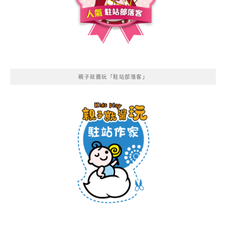
親子就醬玩「駐站部落客」