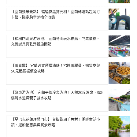
【宜蘭幾米景點】 蝙蝠俠黑狗亮相！宜蘭轉運站超萌打
卡點、限定胸章兌換全收錄
【松樹門湧泉游泳池】 宜蘭冬山玩水推薦，門票價格、
充氣遊具與乾淨設施開箱
【鴨喜露】 宜蘭必買煙燻滷味！招牌鴨腿骨、鴨賞皮與
50元起銅板價全攻略
【龍泉游泳池】 宜蘭平價冷泉泳池！天然20度冷泉、3層
樓滑水道與親子戲水攻略
【星巴克花蓮理想門市】 台版歐洲羊角村！湖畔童話小
鎮、遊船優惠票與賞景攻略