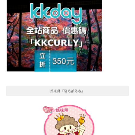
媽咪拜「駐站部落客」