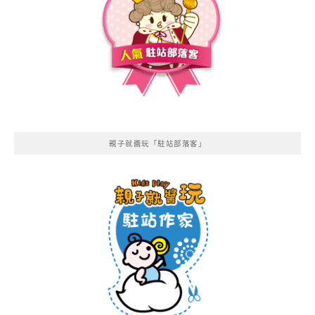
親子就醬玩「駐站部落客」