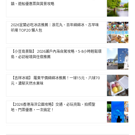
鎮、遊船優惠票與賞景攻略
2026宜蘭必吃冰店推薦｜浪花丸、百年綿綿冰、古早味
叭噗 TOP20 懶人包
【小豆島景點】 2026瀨戶內海自駕攻略，5-8小時輕鬆環
島，必訪秘境與住宿推薦
【吉祥冰城】 羅東平價綿綿冰推薦！一球15元、六球70
元，濃郁天然水果味
【2026香港海洋公園攻略】交通、必玩亮點、拍照聖
地、門票優惠，一次搞定！