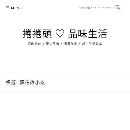
Skip
MENU
to
content
捲捲頭 ♡ 品味生活
深度旅遊 X 飯店民宿 X 餐廳美食 X 親子生活分享
玩
找
吃
找
跳
國
玩
宜
住
美
景
島
外
日
蘭
宿
食
點
這
旅
本
樣
遊
玩
標籤:
蘇花改小吃