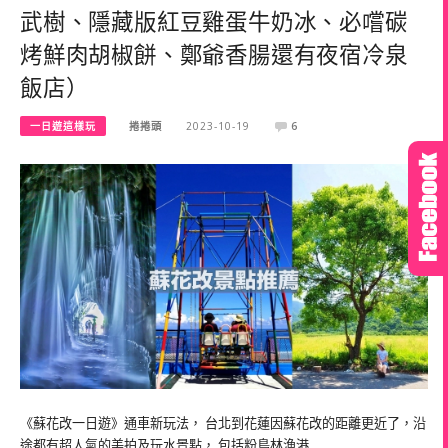
武樹、隱藏版紅豆雞蛋牛奶冰、必嚐碳
烤鮮肉胡椒餅、鄭爺香腸還有夜宿冷泉
飯店）
一日遊這樣玩
捲捲頭
2023-10-19
6
《蘇花改一日遊》通車新玩法， 台北到花蓮因蘇花改的距離更近了，沿
途都有超人氣的美拍及玩水景點， 包括粉鳥林漁港…