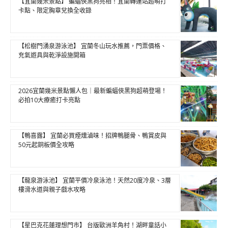
【宜蘭幾米景點】 蝙蝠俠黑狗亮相！宜蘭轉運站超萌打
卡點、限定胸章兌換全收錄
【松樹門湧泉游泳池】 宜蘭冬山玩水推薦，門票價格、
充氣遊具與乾淨設施開箱
2026宜蘭幾米景點懶人包｜最新蝙蝠俠黑狗超萌登場！
必拍10大療癒打卡亮點
【鴨喜露】 宜蘭必買煙燻滷味！招牌鴨腿骨、鴨賞皮與
50元起銅板價全攻略
【龍泉游泳池】 宜蘭平價冷泉泳池！天然20度冷泉、3層
樓滑水道與親子戲水攻略
【星巴克花蓮理想門市】 台版歐洲羊角村！湖畔童話小