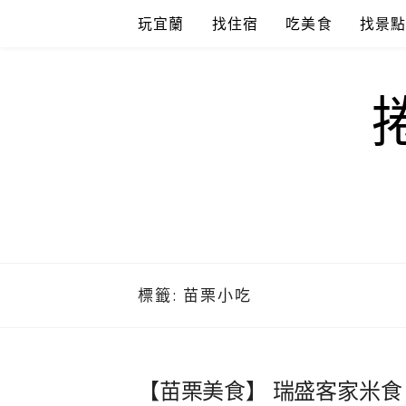
Skip
玩宜蘭
找住宿
吃美食
找景
to
content
標籤:
苗栗小吃
【苗栗美食】 瑞盛客家米