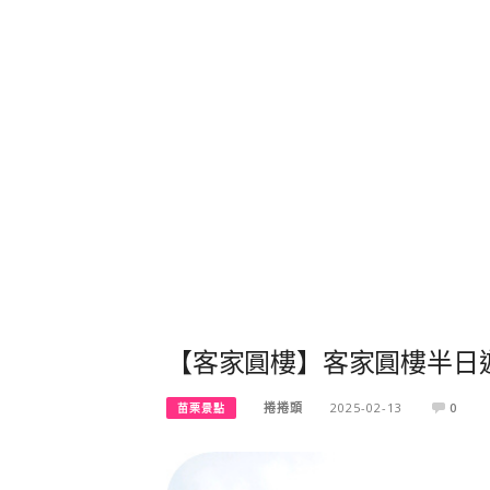
【客家圓樓】客家圓樓半日遊
捲捲頭
2025-02-13
0
苗栗景點