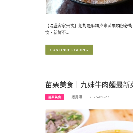
【瑞盛客家米食】絕對是麻糬控來苗栗頭份必衝
食，新鮮不…
CONTINUE READING
苗栗美食｜九妹牛肉麵最新
捲捲頭
2025-09-27
苗栗美食