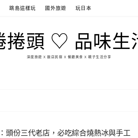
點
跳島這樣玩
國外旅遊
玩日本
捲捲頭 ♡ 品味生
深度旅遊 X 飯店民宿 X 餐廳美食 X 親子生活分享
玩
找
吃
找
跳
國
玩
宜
住
美
景
島
外
日
蘭
宿
食
點
這
旅
本
樣
遊
玩
食：頭份三代老店，必吃綜合燒熱冰與手工