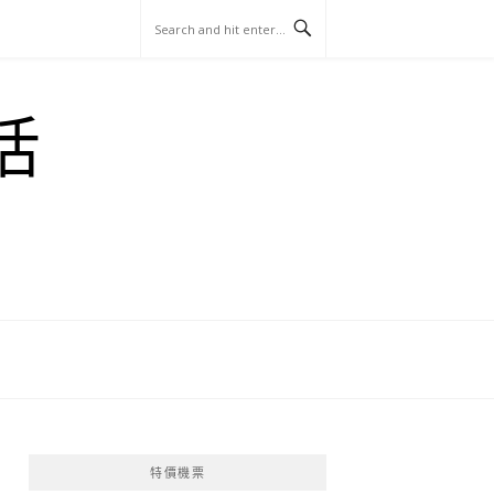
玩
找
吃
找
跳
國
玩
宜
住
美
景
島
外
日
活
蘭
宿
食
點
這
旅
本
樣
遊
玩
特價機票