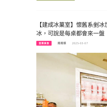
【建成冰菓室】懷舊系剉冰
冰，可說是每桌都會來一盤
捲捲頭
2025-03-07
苗栗美食