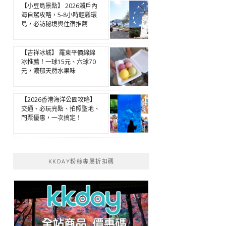
【小豆島景點】 2026瀨戶內
海自駕攻略，5-8小時輕鬆環
島，必訪秘境與住宿推薦
【吉祥冰城】 羅東平價綿綿
冰推薦！一球15元、六球70
元，濃郁天然水果味
【2026香港海洋公園攻略】
交通、必玩亮點、拍照聖地、
門票優惠，一次搞定！
KKDAY粉絲專屬折扣碼