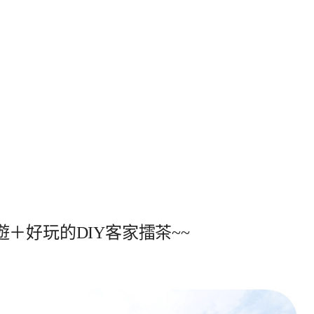
＋好玩的DIY客家擂茶~~