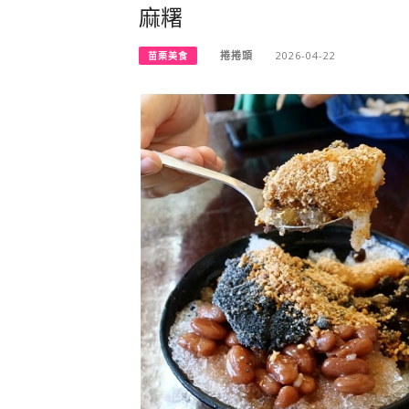
麻糬
捲捲頭
2026-04-22
苗栗美食