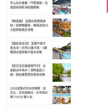
冬山玩水推薦，門票價格、充
氣遊具與乾淨設施開箱
【鴨喜露】 宜蘭必買煙燻滷
味！招牌鴨腿骨、鴨賞皮與50
元起銅板價全攻略
【龍泉游泳池】 宜蘭平價冷
泉泳池！天然20度冷泉、3層
樓滑水道與親子戲水攻略
【星巴克花蓮理想門市】 台
版歐洲羊角村！湖畔童話小
鎮、遊船優惠票與賞景攻略
2026宜蘭必吃冰店推薦｜浪
花丸、百年綿綿冰、古早味叭
噗 TOP20 懶人包