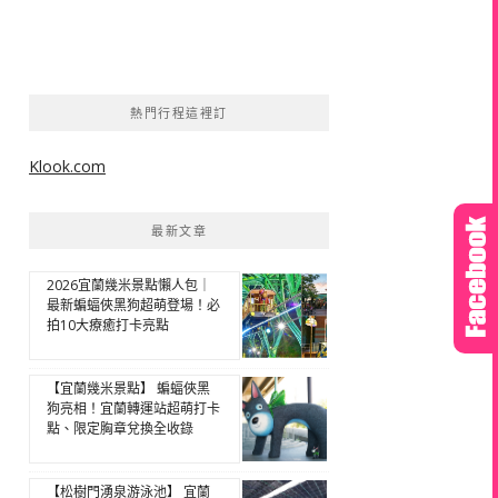
熱門行程這裡訂
Klook.com
最新文章
2026宜蘭幾米景點懶人包｜
最新蝙蝠俠黑狗超萌登場！必
拍10大療癒打卡亮點
【宜蘭幾米景點】 蝙蝠俠黑
狗亮相！宜蘭轉運站超萌打卡
點、限定胸章兌換全收錄
【松樹門湧泉游泳池】 宜蘭