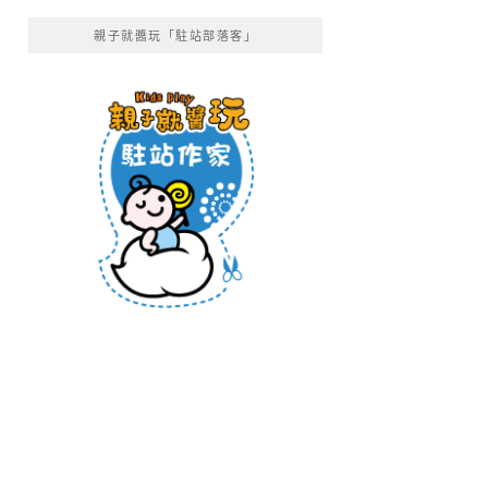
親子就醬玩「駐站部落客」