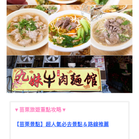
▼
苗栗旅遊重點攻略
▼
【
苗栗景點】超人氣必去景點＆路線推薦