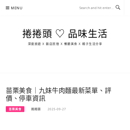
Skip
MENU
to
content
捲捲頭 ♡ 品味生活
深度旅遊 X 飯店民宿 X 餐廳美食 X 親子生活分享
玩
找
吃
找
跳
國
玩
宜
住
美
景
島
外
日
蘭
宿
食
點
這
旅
本
樣
遊
玩
苗栗美食｜九妹牛肉麵最新菜單、評
價、停車資訊
苗栗美食
捲捲頭
2025-09-27