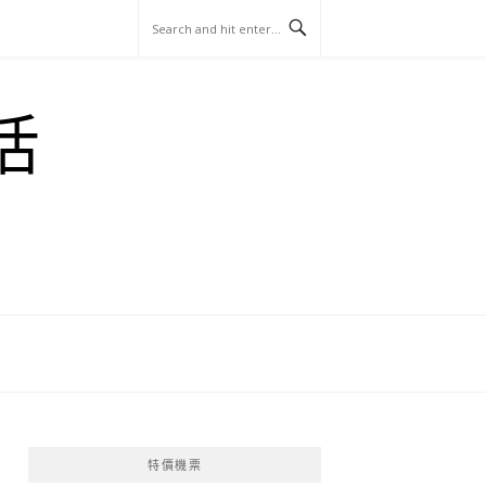
玩
找
吃
找
跳
國
玩
宜
住
美
景
島
外
日
活
蘭
宿
食
點
這
旅
本
樣
遊
玩
特價機票