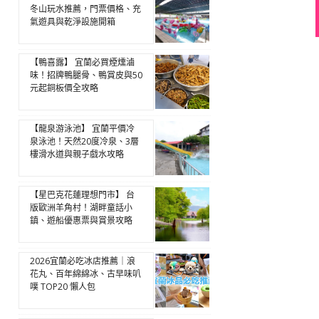
冬山玩水推薦，門票價格、充
氣遊具與乾淨設施開箱
【鴨喜露】 宜蘭必買煙燻滷
味！招牌鴨腿骨、鴨賞皮與50
元起銅板價全攻略
【龍泉游泳池】 宜蘭平價冷
泉泳池！天然20度冷泉、3層
樓滑水道與親子戲水攻略
【星巴克花蓮理想門市】 台
版歐洲羊角村！湖畔童話小
鎮、遊船優惠票與賞景攻略
2026宜蘭必吃冰店推薦｜浪
花丸、百年綿綿冰、古早味叭
噗 TOP20 懶人包