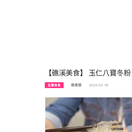
【礁溪美食】 玉仁八寶冬粉
捲捲頭
2026-03-18
宜蘭美食