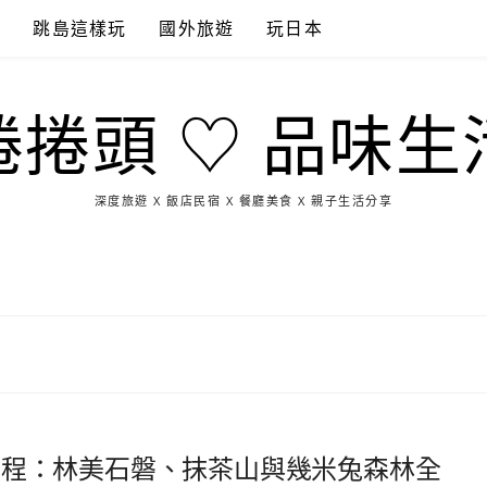
點
跳島這樣玩
國外旅遊
玩日本
捲捲頭 ♡ 品味生
深度旅遊 X 飯店民宿 X 餐廳美食 X 親子生活分享
玩
找
吃
找
跳
國
玩
宜
住
美
景
島
外
日
蘭
宿
食
點
這
旅
本
樣
遊
玩
日遊行程：林美石磐、抹茶山與幾米兔森林全