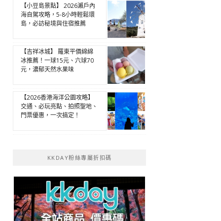
【小豆島景點】 2026瀨戶內
海自駕攻略，5-8小時輕鬆環
島，必訪秘境與住宿推薦
【吉祥冰城】 羅東平價綿綿
冰推薦！一球15元、六球70
元，濃郁天然水果味
【2026香港海洋公園攻略】
交通、必玩亮點、拍照聖地、
門票優惠，一次搞定！
KKDAY粉絲專屬折扣碼