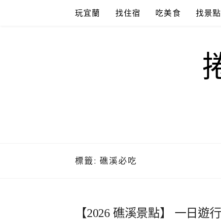
Skip
玩宜蘭
找住宿
吃美食
找景
to
content
標籤:
礁溪必吃
【2026 礁溪景點】 一