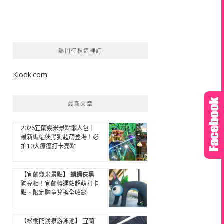
熱門行程這裡訂
Klook.com
最新文章
2026宜蘭幾米景點懶人包｜
最新蝙蝠俠黑狗超萌登場！必
拍10大療癒打卡亮點
【宜蘭幾米景點】 蝙蝠俠黑
狗亮相！宜蘭轉運站超萌打卡
點、限定胸章兌換全收錄
【松樹門湧泉游泳池】 宜蘭