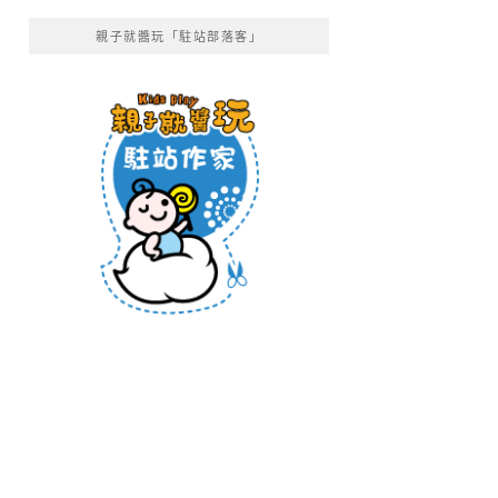
親子就醬玩「駐站部落客」