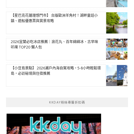
【星巴克花蓮理想門市】 台版歐洲羊角村！湖畔童話小
鎮、遊船優惠票與賞景攻略
2026宜蘭必吃冰店推薦｜浪花丸、百年綿綿冰、古早味
叭噗 TOP20 懶人包
【小豆島景點】 2026瀨戶內海自駕攻略，5-8小時輕鬆環
島，必訪秘境與住宿推薦
KKDAY粉絲專屬折扣碼