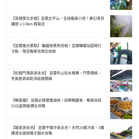
【見晴懷古步道】宜蘭太平山，全球最美小徑！夢幻青苔
鐵道 x 0.9km 輕鬆走
【宜蘭幾米景點】 蝙蝠俠黑狗亮相！宜蘭轉運站超萌打
卡點、限定胸章兌換全收錄
【松樹門湧泉游泳池】 宜蘭冬山玩水推薦，門票價格、
充氣遊具與乾淨設施開箱
【鴨喜露】 宜蘭必買煙燻滷味！招牌鴨腿骨、鴨賞皮與
50元起銅板價全攻略
【龍泉游泳池】 宜蘭平價冷泉泳池！天然20度冷泉、3層
樓滑水道與親子戲水攻略