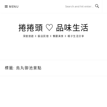
Skip
MENU
to
content
捲捲頭 ♡ 品味生活
深度旅遊 X 飯店民宿 X 餐廳美食 X 親子生活分享
玩
找
吃
找
跳
國
玩
宜
住
美
景
島
外
日
蘭
宿
食
點
這
旅
本
樣
遊
玩
標籤:
烏丸御池景點