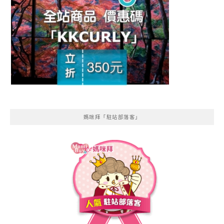
媽咪拜「駐站部落客」