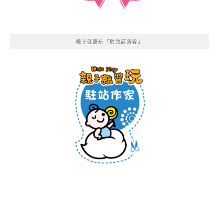
親子就醬玩「駐站部落客」