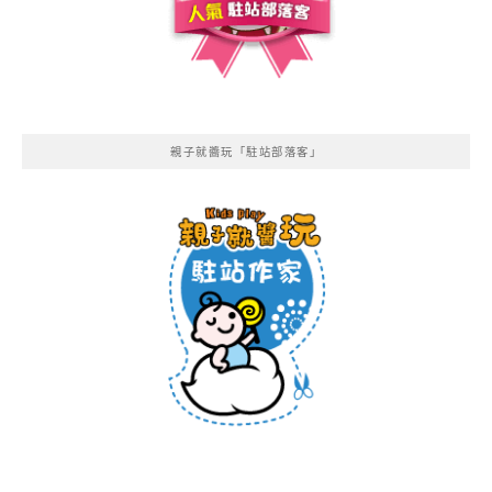
親子就醬玩「駐站部落客」