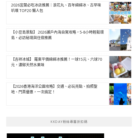
2026宜蘭必吃冰店推薦｜浪花丸、百年綿綿冰、古早味
叭噗 TOP20 懶人包
【小豆島景點】 2026瀨戶內海自駕攻略，5-8小時輕鬆環
島，必訪秘境與住宿推薦
【吉祥冰城】 羅東平價綿綿冰推薦！一球15元、六球70
元，濃郁天然水果味
【2026香港海洋公園攻略】交通、必玩亮點、拍照聖
地、門票優惠，一次搞定！
KKDAY粉絲專屬折扣碼