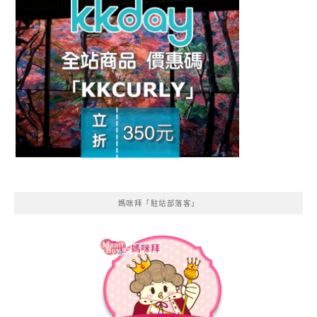
媽咪拜「駐站部落客」