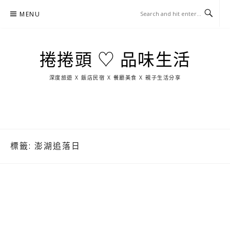
Skip
MENU
to
content
捲捲頭 ♡ 品味生活
深度旅遊 X 飯店民宿 X 餐廳美食 X 親子生活分享
玩
找
吃
找
跳
國
玩
宜
住
美
景
島
外
日
蘭
宿
食
點
這
旅
本
樣
遊
玩
標籤:
澎湖追落日