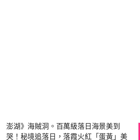
澎湖》海賊洞。百萬級落日海景美到
哭！秘境追落日，落霞火紅「蛋黃」美