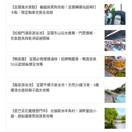
【宜蘭幾米景點】 蝙蝠俠黑狗亮相！宜蘭轉運站超萌打
卡點、限定胸章兌換全收錄
【松樹門湧泉游泳池】 宜蘭冬山玩水推薦，門票價格、
充氣遊具與乾淨設施開箱
【鴨喜露】 宜蘭必買煙燻滷味！招牌鴨腿骨、鴨賞皮與
50元起銅板價全攻略
【龍泉游泳池】 宜蘭平價冷泉泳池！天然20度冷泉、3層
樓滑水道與親子戲水攻略
【星巴克花蓮理想門市】 台版歐洲羊角村！湖畔童話小
鎮、遊船優惠票與賞景攻略