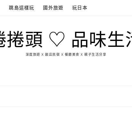
點
跳島這樣玩
國外旅遊
玩日本
捲捲頭 ♡ 品味生
深度旅遊 X 飯店民宿 X 餐廳美食 X 親子生活分享
玩
找
吃
找
跳
國
玩
宜
住
美
景
島
外
日
蘭
宿
食
點
這
旅
本
樣
遊
玩