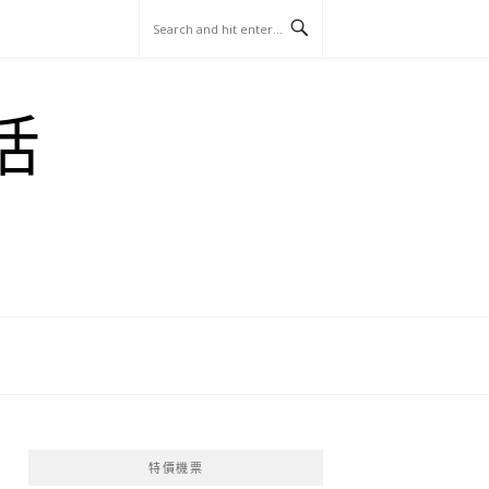
玩
找
吃
找
跳
國
玩
宜
住
美
景
島
外
日
活
蘭
宿
食
點
這
旅
本
樣
遊
玩
特價機票