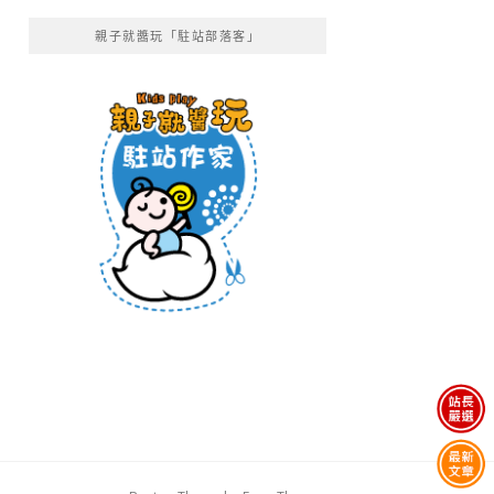
親子就醬玩「駐站部落客」