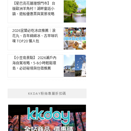
【星巴克花蓮理想門市】 台
版歐洲羊角村！湖畔童話小
鎮、遊船優惠票與賞景攻略
2026宜蘭必吃冰店推薦｜浪
花丸、百年綿綿冰、古早味叭
噗 TOP20 懶人包
【小豆島景點】 2026瀨戶內
海自駕攻略，5-8小時輕鬆環
島，必訪秘境與住宿推薦
KKDAY粉絲專屬折扣碼