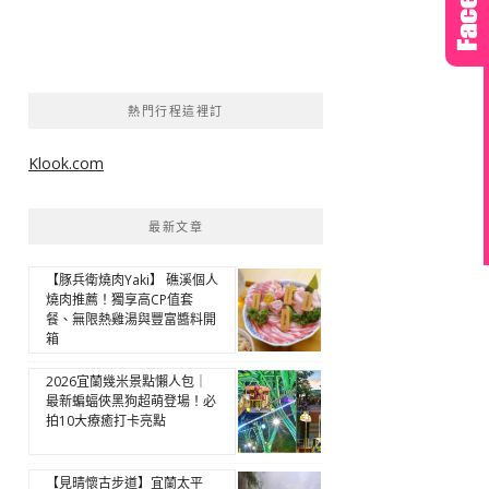
熱門行程這裡訂
Klook.com
最新文章
【豚兵衛燒肉Yaki】 礁溪個人
燒肉推薦！獨享高CP值套
餐、無限熱雞湯與豐富醬料開
箱
2026宜蘭幾米景點懶人包｜
最新蝙蝠俠黑狗超萌登場！必
拍10大療癒打卡亮點
【見晴懷古步道】宜蘭太平