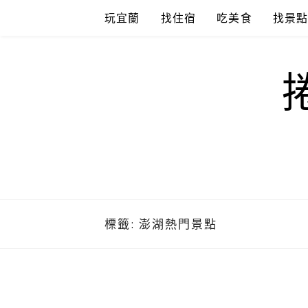
Skip
玩宜蘭
找住宿
吃美食
找景
to
content
標籤:
澎湖熱門景點