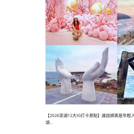
【2026澎湖12大IG打卡景點】誰說網美是
湖…