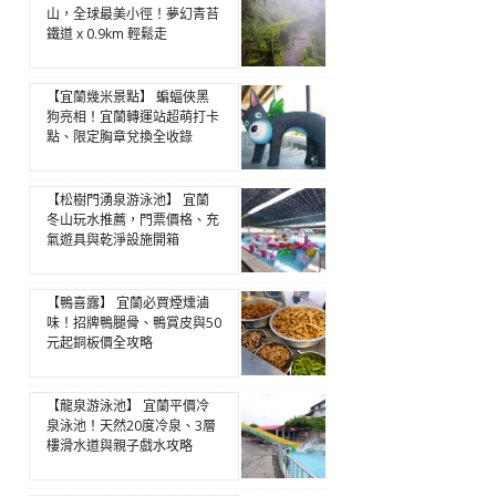
山，全球最美小徑！夢幻青苔
鐵道 x 0.9km 輕鬆走
【宜蘭幾米景點】 蝙蝠俠黑
狗亮相！宜蘭轉運站超萌打卡
點、限定胸章兌換全收錄
【松樹門湧泉游泳池】 宜蘭
冬山玩水推薦，門票價格、充
氣遊具與乾淨設施開箱
【鴨喜露】 宜蘭必買煙燻滷
味！招牌鴨腿骨、鴨賞皮與50
元起銅板價全攻略
【龍泉游泳池】 宜蘭平價冷
泉泳池！天然20度冷泉、3層
樓滑水道與親子戲水攻略