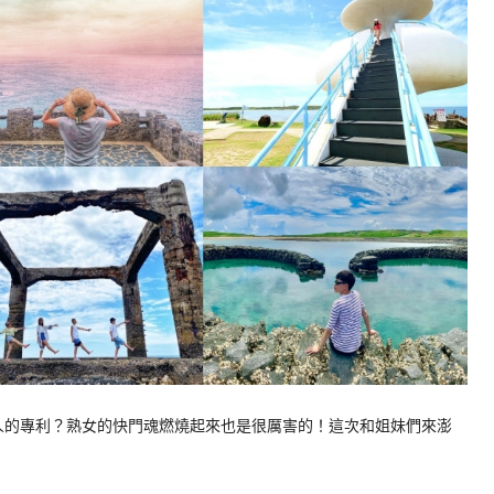
年輕人的專利？熟女的快門魂燃燒起來也是很厲害的！這次和姐妹們來澎