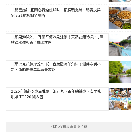
【鴨喜露】 宜蘭必買煙燻滷味！招牌鴨腿骨、鴨賞皮與
50元起銅板價全攻略
【龍泉游泳池】 宜蘭平價冷泉泳池！天然20度冷泉、3層
樓滑水道與親子戲水攻略
【星巴克花蓮理想門市】 台版歐洲羊角村！湖畔童話小
鎮、遊船優惠票與賞景攻略
2026宜蘭必吃冰店推薦｜浪花丸、百年綿綿冰、古早味
叭噗 TOP20 懶人包
KKDAY粉絲專屬折扣碼