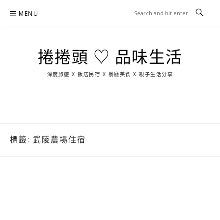
Skip
MENU
to
content
捲捲頭 ♡ 品味生活
深度旅遊 X 飯店民宿 X 餐廳美食 X 親子生活分享
玩
找
吃
找
跳
國
玩
宜
住
美
景
島
外
日
蘭
宿
食
點
這
旅
本
樣
遊
玩
標籤:
武陵農場住宿