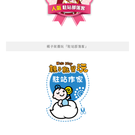
親子就醬玩「駐站部落客」