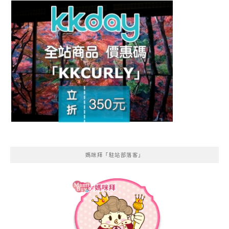
媽咪拜「駐站部落客」