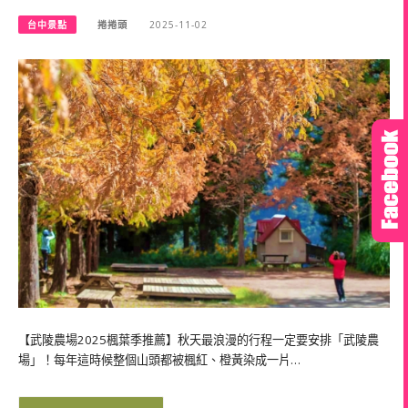
台中景點
捲捲頭
2025-11-02
【武陵農場2025楓葉季推薦】秋天最浪漫的行程一定要安排「武陵農
場」！每年這時候整個山頭都被楓紅、橙黃染成一片…