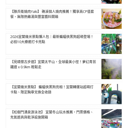
【豚兵衛燒肉Yaki】 礁溪個人燒肉推薦！獨享高CP值套
餐、無限熱雞湯與豐富醬料開箱
2026宜蘭幾米景點懶人包｜最新蝙蝠俠黑狗超萌登場！
必拍10大療癒打卡亮點
【見晴懷古步道】宜蘭太平山，全球最美小徑！夢幻青苔
鐵道 x 0.9km 輕鬆走
【宜蘭幾米景點】 蝙蝠俠黑狗亮相！宜蘭轉運站超萌打
卡點、限定胸章兌換全收錄
【松樹門湧泉游泳池】 宜蘭冬山玩水推薦，門票價格、
充氣遊具與乾淨設施開箱