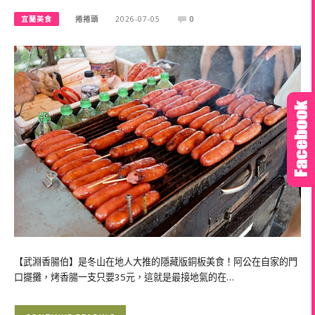
宜蘭美食
捲捲頭
2026-07-05
0
【武淵香腸伯】是冬山在地人大推的隱藏版銅板美食！阿公在自家的門
口擺攤，烤香腸一支只要35元，這就是最接地氣的在…