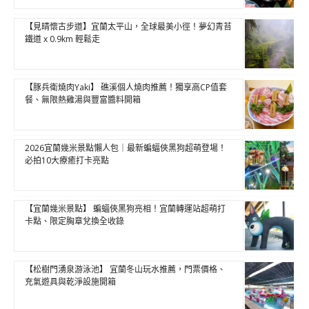
【見晴懷古步道】宜蘭太平山，全球最美小徑！夢幻青苔
鐵道 x 0.9km 輕鬆走
【豚兵衛燒肉Yaki】 礁溪個人燒肉推薦！獨享高CP值套
餐、無限熱雞湯與豐富醬料開箱
2026宜蘭幾米景點懶人包｜最新蝙蝠俠黑狗超萌登場！
必拍10大療癒打卡亮點
【宜蘭幾米景點】 蝙蝠俠黑狗亮相！宜蘭轉運站超萌打
卡點、限定胸章兌換全收錄
【松樹門湧泉游泳池】 宜蘭冬山玩水推薦，門票價格、
充氣遊具與乾淨設施開箱