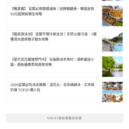
【鴨喜露】 宜蘭必買煙燻滷味！招牌鴨腿骨、鴨賞皮與
50元起銅板價全攻略
【龍泉游泳池】 宜蘭平價冷泉泳池！天然20度冷泉、3層
樓滑水道與親子戲水攻略
【星巴克花蓮理想門市】 台版歐洲羊角村！湖畔童話小
鎮、遊船優惠票與賞景攻略
2026宜蘭必吃冰店推薦｜浪花丸、百年綿綿冰、古早味
叭噗 TOP20 懶人包
KKDAY粉絲專屬折扣碼