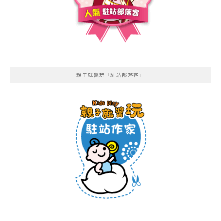
親子就醬玩「駐站部落客」