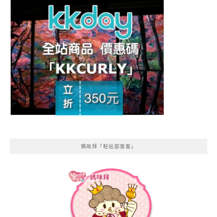
媽咪拜「駐站部落客」