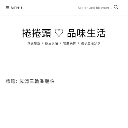
Skip
MENU
to
content
捲捲頭 ♡ 品味生活
深度旅遊 X 飯店民宿 X 餐廳美食 X 親子生活分享
玩
找
吃
找
跳
國
玩
宜
住
美
景
島
外
日
蘭
宿
食
點
這
旅
本
樣
遊
玩
標籤:
武淵三輪香腸伯