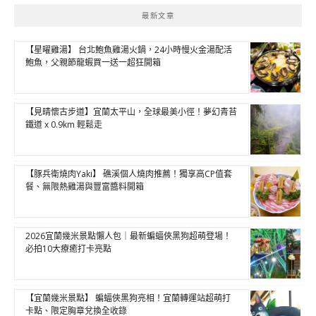
最新文章
【星曜雞湯】 台北鮑魚雞湯火鍋，24小時慢火金湯配活
鮑魚，父親節龍蝦買一送一超狂開箱
【見晴懷古步道】宜蘭太平山，全球最美小徑！夢幻青苔
鐵道 x 0.9km 輕鬆走
【豚兵衛燒肉Yaki】 礁溪個人燒肉推薦！獨享高CP值套
餐、無限熱雞湯與豐富醬料開箱
2026宜蘭幾米景點懶人包｜最新蝙蝠俠黑狗超萌登場！
必拍10大療癒打卡亮點
【宜蘭幾米景點】 蝙蝠俠黑狗亮相！宜蘭轉運站超萌打
卡點、限定胸章兌換全收錄