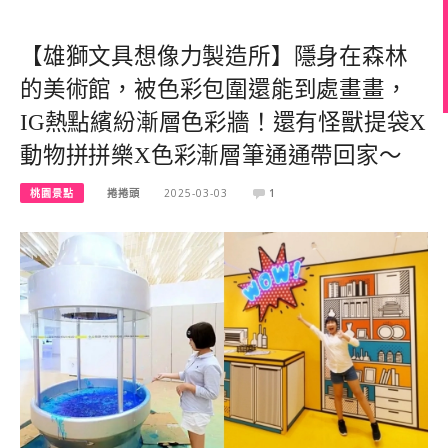
【雄獅文具想像力製造所】隱身在森林
的美術館，被色彩包圍還能到處畫畫，
IG熱點繽紛漸層色彩牆！還有怪獸提袋X
動物拼拼樂X色彩漸層筆通通帶回家～
桃園景點
捲捲頭
2025-03-03
1