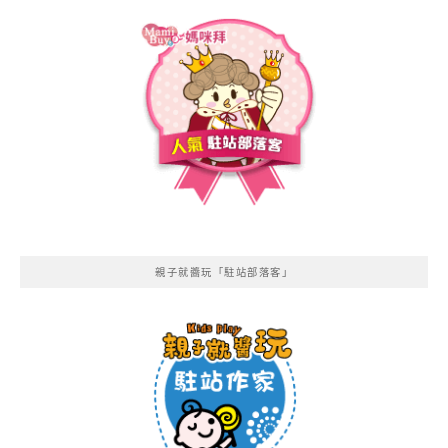
親子就醬玩「駐站部落客」