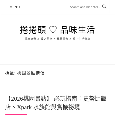
Skip
MENU
to
content
捲捲頭 ♡ 品味生活
深度旅遊 X 飯店民宿 X 餐廳美食 X 親子生活分享
玩
找
吃
找
跳
國
玩
宜
住
美
景
島
外
日
蘭
宿
食
點
這
旅
本
樣
遊
玩
標籤:
桃園景點情侶
【2026桃園景點】 必玩指南：史努比飯
店、Xpark 水族館與賞機祕境