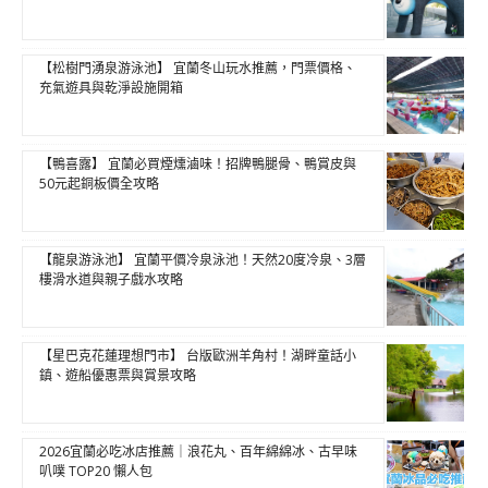
【松樹門湧泉游泳池】 宜蘭冬山玩水推薦，門票價格、
充氣遊具與乾淨設施開箱
【鴨喜露】 宜蘭必買煙燻滷味！招牌鴨腿骨、鴨賞皮與
50元起銅板價全攻略
【龍泉游泳池】 宜蘭平價冷泉泳池！天然20度冷泉、3層
樓滑水道與親子戲水攻略
【星巴克花蓮理想門市】 台版歐洲羊角村！湖畔童話小
鎮、遊船優惠票與賞景攻略
2026宜蘭必吃冰店推薦｜浪花丸、百年綿綿冰、古早味
叭噗 TOP20 懶人包