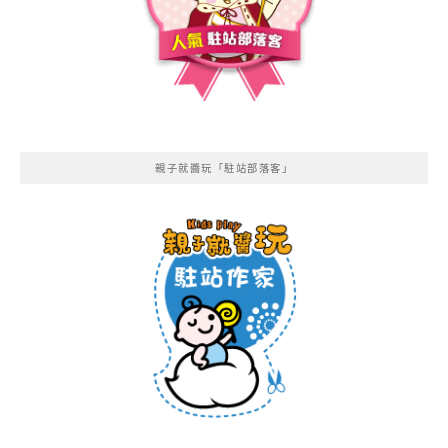
親子就醬玩「駐站部落客」