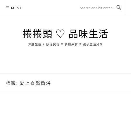
Skip
MENU
to
content
捲捲頭 ♡ 品味生活
深度旅遊 X 飯店民宿 X 餐廳美食 X 親子生活分享
玩
找
吃
找
跳
國
玩
宜
住
美
景
島
外
日
蘭
宿
食
點
這
旅
本
樣
遊
玩
標籤:
愛上喜翁衛浴