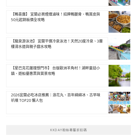
【鴨喜露】 宜蘭必買煙燻滷味！招牌鴨腿骨、鴨賞皮與
50元起銅板價全攻略
【龍泉游泳池】 宜蘭平價冷泉泳池！天然20度冷泉、3層
樓滑水道與親子戲水攻略
【星巴克花蓮理想門市】 台版歐洲羊角村！湖畔童話小
鎮、遊船優惠票與賞景攻略
2026宜蘭必吃冰店推薦｜浪花丸、百年綿綿冰、古早味
叭噗 TOP20 懶人包
KKDAY粉絲專屬折扣碼