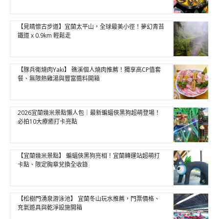
【見晴懷古步道】宜蘭太平山，全球最美小徑！夢幻青苔
鐵道 x 0.9km 輕鬆走
【豚兵衛燒肉Yaki】 礁溪個人燒肉推薦！獨享高CP值套
餐、無限熱雞湯與豐富醬料開箱
2026宜蘭幾米景點懶人包｜最新蝙蝠俠黑狗超萌登場！
必拍10大療癒打卡亮點
【宜蘭幾米景點】 蝙蝠俠黑狗亮相！宜蘭轉運站超萌打
卡點、限定胸章兌換全收錄
【松樹門湧泉游泳池】 宜蘭冬山玩水推薦，門票價格、
充氣遊具與乾淨設施開箱