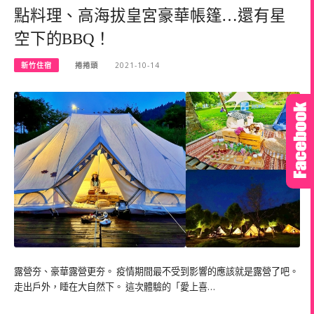
點料理、高海拔皇宮豪華帳篷…還有星
空下的BBQ！
新竹住宿
捲捲頭
2021-10-14
露營夯、豪華露營更夯。 疫情期間最不受到影響的應該就是露營了吧。
走出戶外，睡在大自然下。 這次體驗的「愛上喜…