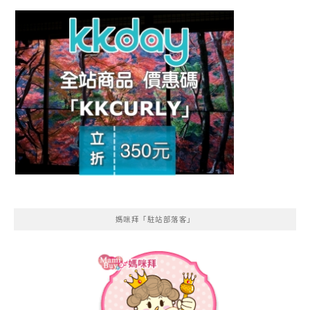
媽咪拜「駐站部落客」