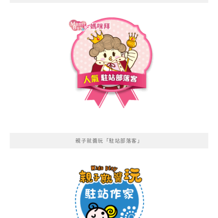
親子就醬玩「駐站部落客」