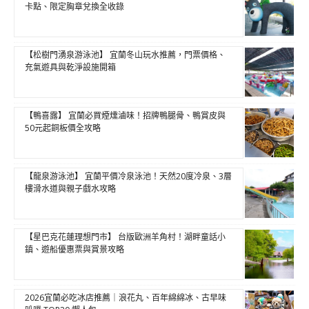
卡點、限定胸章兌換全收錄
【松樹門湧泉游泳池】 宜蘭冬山玩水推薦，門票價格、
充氣遊具與乾淨設施開箱
【鴨喜露】 宜蘭必買煙燻滷味！招牌鴨腿骨、鴨賞皮與
50元起銅板價全攻略
【龍泉游泳池】 宜蘭平價冷泉泳池！天然20度冷泉、3層
樓滑水道與親子戲水攻略
【星巴克花蓮理想門市】 台版歐洲羊角村！湖畔童話小
鎮、遊船優惠票與賞景攻略
2026宜蘭必吃冰店推薦｜浪花丸、百年綿綿冰、古早味