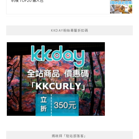
叭噗 TOP20 懶人包
KKDAY粉絲專屬折扣碼
媽咪拜「駐站部落客」