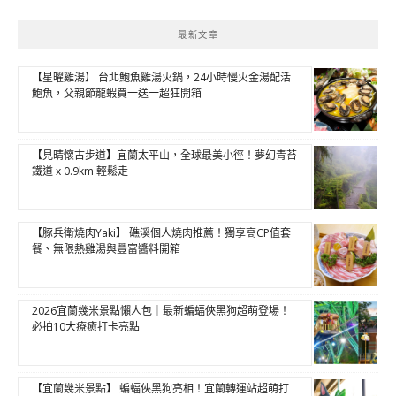
最新文章
【星曜雞湯】 台北鮑魚雞湯火鍋，24小時慢火金湯配活
鮑魚，父親節龍蝦買一送一超狂開箱
【見晴懷古步道】宜蘭太平山，全球最美小徑！夢幻青苔
鐵道 x 0.9km 輕鬆走
【豚兵衛燒肉Yaki】 礁溪個人燒肉推薦！獨享高CP值套
餐、無限熱雞湯與豐富醬料開箱
2026宜蘭幾米景點懶人包｜最新蝙蝠俠黑狗超萌登場！
必拍10大療癒打卡亮點
【宜蘭幾米景點】 蝙蝠俠黑狗亮相！宜蘭轉運站超萌打