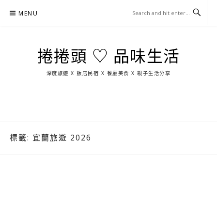
Skip
MENU
to
content
捲捲頭 ♡ 品味生活
深度旅遊 X 飯店民宿 X 餐廳美食 X 親子生活分享
玩
找
吃
找
跳
國
玩
宜
住
美
景
島
外
日
蘭
宿
食
點
這
旅
本
樣
遊
玩
標籤:
宜蘭旅遊 2026