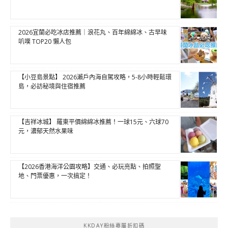
2026宜蘭必吃冰店推薦｜浪花丸、百年綿綿冰、古早味
叭噗 TOP20 懶人包
【小豆島景點】 2026瀨戶內海自駕攻略，5-8小時輕鬆環
島，必訪秘境與住宿推薦
【吉祥冰城】 羅東平價綿綿冰推薦！一球15元、六球70
元，濃郁天然水果味
【2026香港海洋公園攻略】交通、必玩亮點、拍照聖
地、門票優惠，一次搞定！
KKDAY粉絲專屬折扣碼