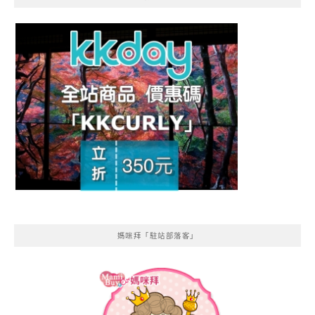
媽咪拜「駐站部落客」