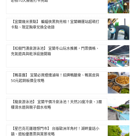
必拍10大療癒打卡亮點
【宜蘭幾米景點】 蝙蝠俠黑狗亮相！宜蘭轉運站超萌打
卡點、限定胸章兌換全收錄
【松樹門湧泉游泳池】 宜蘭冬山玩水推薦，門票價格、
充氣遊具與乾淨設施開箱
【鴨喜露】 宜蘭必買煙燻滷味！招牌鴨腿骨、鴨賞皮與
50元起銅板價全攻略
【龍泉游泳池】 宜蘭平價冷泉泳池！天然20度冷泉、3層
樓滑水道與親子戲水攻略
【星巴克花蓮理想門市】 台版歐洲羊角村！湖畔童話小
鎮、遊船優惠票與賞景攻略