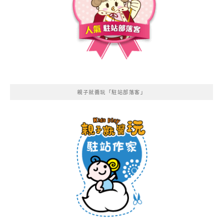
親子就醬玩「駐站部落客」