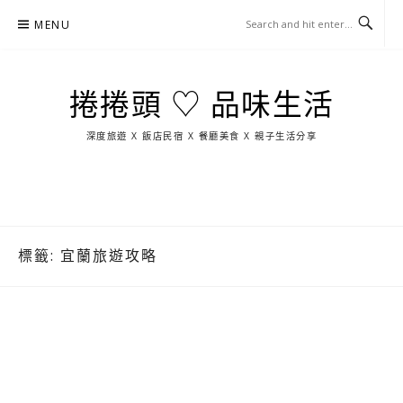
Skip
MENU
to
content
捲捲頭 ♡ 品味生活
深度旅遊 X 飯店民宿 X 餐廳美食 X 親子生活分享
玩
找
吃
找
跳
國
玩
宜
住
美
景
島
外
日
蘭
宿
食
點
這
旅
本
樣
遊
玩
標籤:
宜蘭旅遊攻略