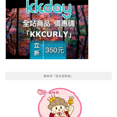
媽咪拜「駐站部落客」