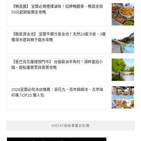
【鴨喜露】 宜蘭必買煙燻滷味！招牌鴨腿骨、鴨賞皮與
50元起銅板價全攻略
【龍泉游泳池】 宜蘭平價冷泉泳池！天然20度冷泉、3層
樓滑水道與親子戲水攻略
【星巴克花蓮理想門市】 台版歐洲羊角村！湖畔童話小
鎮、遊船優惠票與賞景攻略
2026宜蘭必吃冰店推薦｜浪花丸、百年綿綿冰、古早味
叭噗 TOP20 懶人包
KKDAY粉絲專屬折扣碼