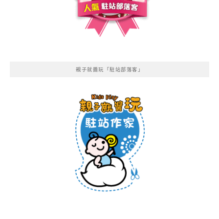
親子就醬玩「駐站部落客」