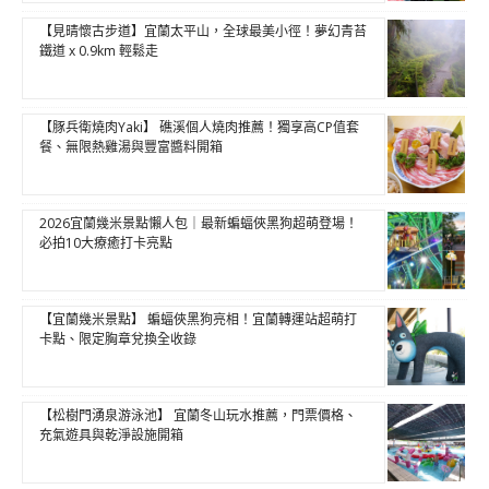
【見晴懷古步道】宜蘭太平山，全球最美小徑！夢幻青苔
鐵道 x 0.9km 輕鬆走
【豚兵衛燒肉Yaki】 礁溪個人燒肉推薦！獨享高CP值套
餐、無限熱雞湯與豐富醬料開箱
2026宜蘭幾米景點懶人包｜最新蝙蝠俠黑狗超萌登場！
必拍10大療癒打卡亮點
【宜蘭幾米景點】 蝙蝠俠黑狗亮相！宜蘭轉運站超萌打
卡點、限定胸章兌換全收錄
【松樹門湧泉游泳池】 宜蘭冬山玩水推薦，門票價格、
充氣遊具與乾淨設施開箱