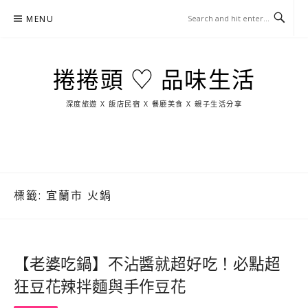
Skip
MENU
to
content
捲捲頭 ♡ 品味生活
深度旅遊 X 飯店民宿 X 餐廳美食 X 親子生活分享
玩
找
吃
找
跳
國
玩
宜
住
美
景
島
外
日
蘭
宿
食
點
這
旅
本
樣
遊
玩
標籤:
宜蘭市 火鍋
【老婆吃鍋】不沾醬就超好吃！必點超
狂豆花辣拌麵與手作豆花