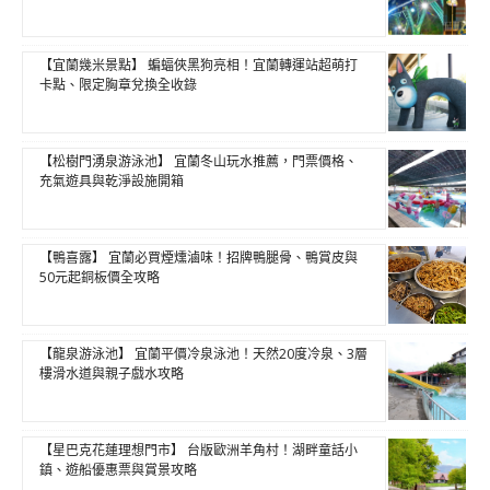
【宜蘭幾米景點】 蝙蝠俠黑狗亮相！宜蘭轉運站超萌打
卡點、限定胸章兌換全收錄
【松樹門湧泉游泳池】 宜蘭冬山玩水推薦，門票價格、
充氣遊具與乾淨設施開箱
【鴨喜露】 宜蘭必買煙燻滷味！招牌鴨腿骨、鴨賞皮與
50元起銅板價全攻略
【龍泉游泳池】 宜蘭平價冷泉泳池！天然20度冷泉、3層
樓滑水道與親子戲水攻略
【星巴克花蓮理想門市】 台版歐洲羊角村！湖畔童話小
鎮、遊船優惠票與賞景攻略