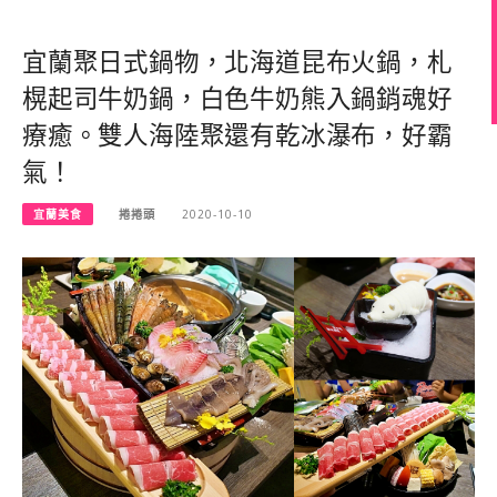
宜蘭聚日式鍋物，北海道昆布火鍋，札
榥起司牛奶鍋，白色牛奶熊入鍋銷魂好
療癒。雙人海陸聚還有乾冰瀑布，好霸
氣！
宜蘭美食
捲捲頭
2020-10-10