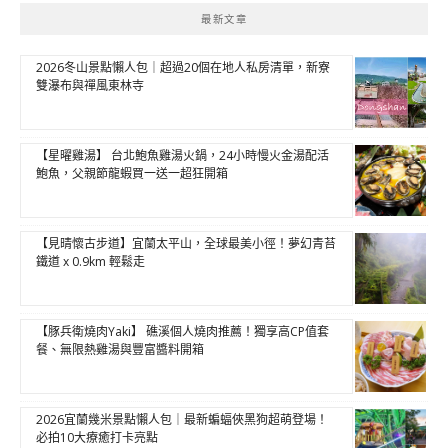
最新文章
2026冬山景點懶人包｜超過20個在地人私房清單，新寮
雙瀑布與禪風東林寺
【星曜雞湯】 台北鮑魚雞湯火鍋，24小時慢火金湯配活
鮑魚，父親節龍蝦買一送一超狂開箱
【見晴懷古步道】宜蘭太平山，全球最美小徑！夢幻青苔
鐵道 x 0.9km 輕鬆走
【豚兵衛燒肉Yaki】 礁溪個人燒肉推薦！獨享高CP值套
餐、無限熱雞湯與豐富醬料開箱
2026宜蘭幾米景點懶人包｜最新蝙蝠俠黑狗超萌登場！
必拍10大療癒打卡亮點