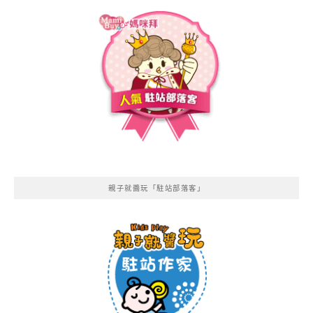
親子就醬玩「駐站部落客」