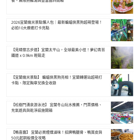
餐、無限熱雞湯與豐富醬料開箱
2026宜蘭幾米景點懶人包｜最新蝙蝠俠黑狗超萌登場！
必拍10大療癒打卡亮點
【見晴懷古步道】宜蘭太平山，全球最美小徑！夢幻青苔
鐵道 x 0.9km 輕鬆走
【宜蘭幾米景點】 蝙蝠俠黑狗亮相！宜蘭轉運站超萌打
卡點、限定胸章兌換全收錄
【松樹門湧泉游泳池】 宜蘭冬山玩水推薦，門票價格、
充氣遊具與乾淨設施開箱
【鴨喜露】 宜蘭必買煙燻滷味！招牌鴨腿骨、鴨賞皮與
50元起銅板價全攻略