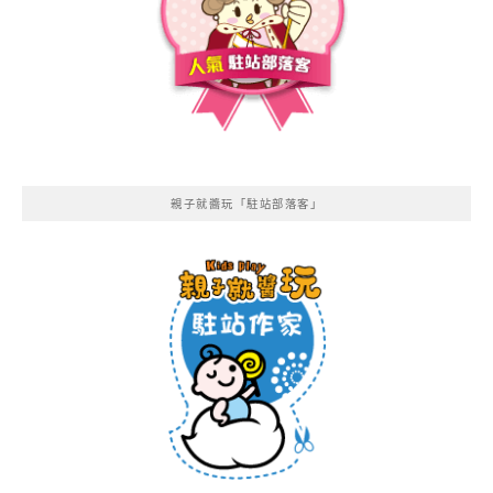
親子就醬玩「駐站部落客」