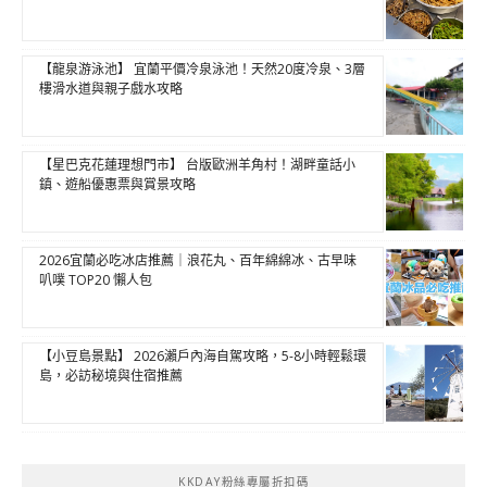
【龍泉游泳池】 宜蘭平價冷泉泳池！天然20度冷泉、3層
樓滑水道與親子戲水攻略
【星巴克花蓮理想門市】 台版歐洲羊角村！湖畔童話小
鎮、遊船優惠票與賞景攻略
2026宜蘭必吃冰店推薦｜浪花丸、百年綿綿冰、古早味
叭噗 TOP20 懶人包
【小豆島景點】 2026瀨戶內海自駕攻略，5-8小時輕鬆環
島，必訪秘境與住宿推薦
KKDAY粉絲專屬折扣碼