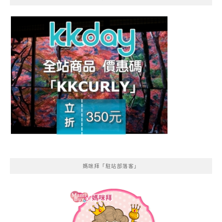
媽咪拜「駐站部落客」