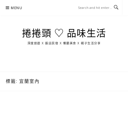
Skip
MENU
to
content
捲捲頭 ♡ 品味生活
深度旅遊 X 飯店民宿 X 餐廳美食 X 親子生活分享
玩
找
吃
找
跳
國
玩
宜
住
美
景
島
外
日
蘭
宿
食
點
這
旅
本
樣
遊
玩
標籤:
宜蘭室內