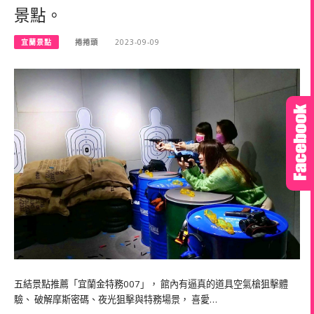
景點。
宜蘭景點
捲捲頭
2023-09-09
五結景點推薦「宜蘭金特務007」， 館內有逼真的道具空氣槍狙擊體
驗、 破解摩斯密碼、夜光狙擊與特務場景， 喜愛…