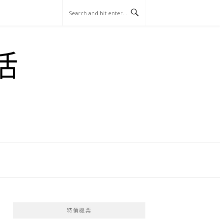
玩
找
吃
找
跳
國
玩
宜
住
美
景
島
外
日
活
蘭
宿
食
點
這
旅
本
樣
遊
玩
特價機票