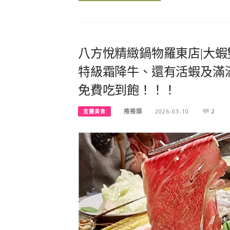
八方悅精緻鍋物羅東店|大
特級霜降牛、還有活蝦及滿
免費吃到飽！！！
捲捲頭
2026-03-10
2
宜蘭美食