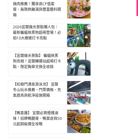
燒肉推薦！獨享高CP值套
餐、無限熱雞湯與豐富醬料開
箱
2026宜蘭幾米景點懶人包｜
最新蝙蝠俠黑狗超萌登場！必
拍10大療癒打卡亮點
【宜蘭幾米景點】 蝙蝠俠黑
狗亮相！宜蘭轉運站超萌打卡
點、限定胸章兌換全收錄
【松樹門湧泉游泳池】 宜蘭
冬山玩水推薦，門票價格、充
氣遊具與乾淨設施開箱
【鴨喜露】 宜蘭必買煙燻滷
味！招牌鴨腿骨、鴨賞皮與50
元起銅板價全攻略