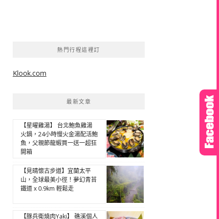
熱門行程這裡訂
Klook.com
最新文章
【星曜雞湯】 台北鮑魚雞湯
火鍋，24小時慢火金湯配活鮑
魚，父親節龍蝦買一送一超狂
開箱
【見晴懷古步道】宜蘭太平
山，全球最美小徑！夢幻青苔
鐵道 x 0.9km 輕鬆走
【豚兵衛燒肉Yaki】 礁溪個人