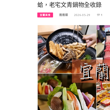
蛤，老宅文青鍋物全收錄
捲捲頭
2026-05-29
1
宜蘭美食