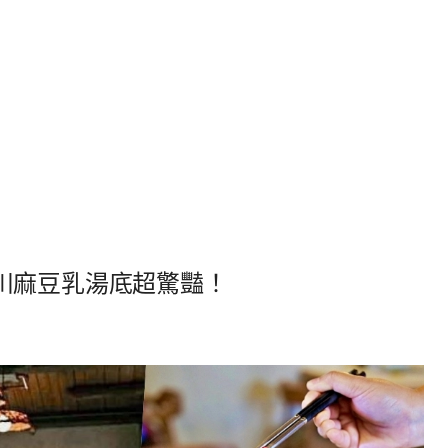
川麻豆乳湯底超驚豔！