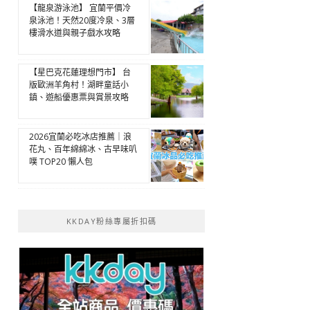
【龍泉游泳池】 宜蘭平價冷
泉泳池！天然20度冷泉、3層
樓滑水道與親子戲水攻略
【星巴克花蓮理想門市】 台
版歐洲羊角村！湖畔童話小
鎮、遊船優惠票與賞景攻略
2026宜蘭必吃冰店推薦｜浪
花丸、百年綿綿冰、古早味叭
噗 TOP20 懶人包
KKDAY粉絲專屬折扣碼