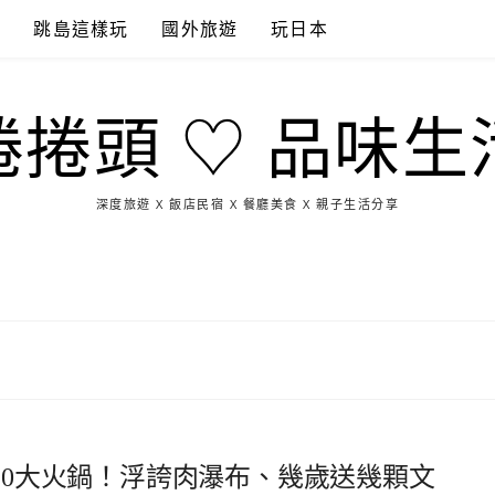
點
跳島這樣玩
國外旅遊
玩日本
捲捲頭 ♡ 品味生
深度旅遊 X 飯店民宿 X 餐廳美食 X 親子生活分享
玩
找
吃
找
跳
國
玩
宜
住
美
景
島
外
日
蘭
宿
食
點
這
旅
本
樣
遊
玩
吃10大火鍋！浮誇肉瀑布、幾歲送幾顆文