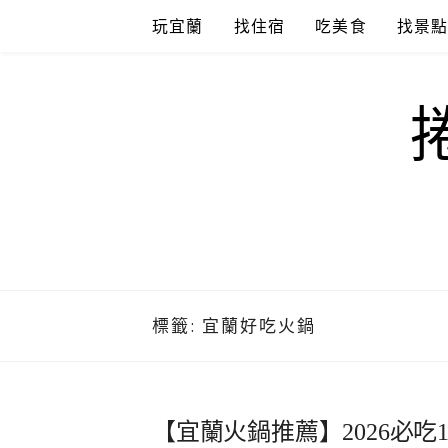
Skip
玩宜蘭
找住宿
吃美食
找景
to
content
標籤:
宜蘭好吃火鍋
【宜蘭火鍋推薦】2026必