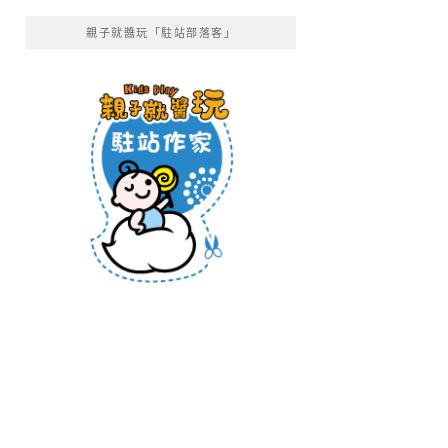
親子就醬玩「駐站部落客」