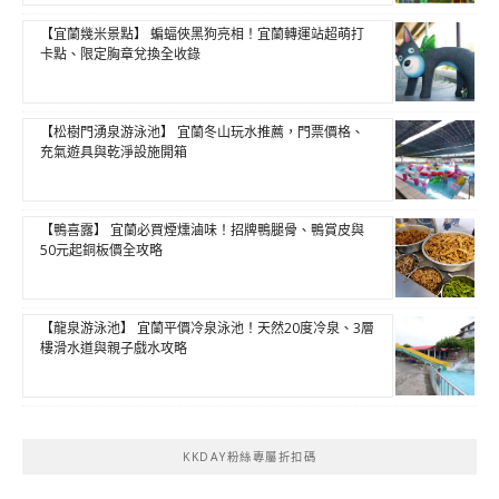
【宜蘭幾米景點】 蝙蝠俠黑狗亮相！宜蘭轉運站超萌打
卡點、限定胸章兌換全收錄
【松樹門湧泉游泳池】 宜蘭冬山玩水推薦，門票價格、
充氣遊具與乾淨設施開箱
【鴨喜露】 宜蘭必買煙燻滷味！招牌鴨腿骨、鴨賞皮與
50元起銅板價全攻略
【龍泉游泳池】 宜蘭平價冷泉泳池！天然20度冷泉、3層
樓滑水道與親子戲水攻略
KKDAY粉絲專屬折扣碼