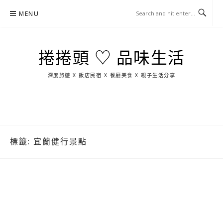
Skip
MENU
to
content
捲捲頭 ♡ 品味生活
深度旅遊 X 飯店民宿 X 餐廳美食 X 親子生活分享
玩
找
吃
找
跳
國
玩
宜
住
美
景
島
外
日
蘭
宿
食
點
這
旅
本
樣
遊
玩
標籤:
宜蘭健行景點