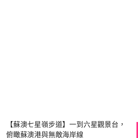
【蘇澳七星嶺步道】一到六星觀景台，
俯瞰蘇澳港與無敵海岸線