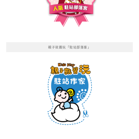
親子就醬玩「駐站部落客」