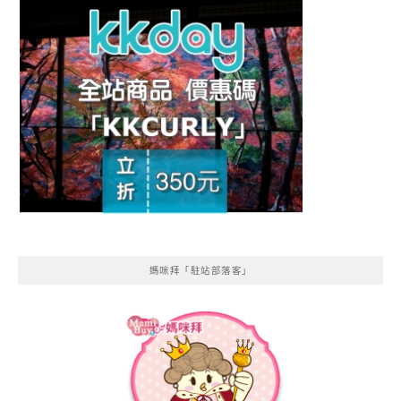
媽咪拜「駐站部落客」