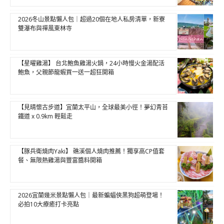
2026冬山景點懶人包｜超過20個在地人私房清單，新寮
雙瀑布與禪風東林寺
【星曜雞湯】 台北鮑魚雞湯火鍋，24小時慢火金湯配活
鮑魚，父親節龍蝦買一送一超狂開箱
【見晴懷古步道】宜蘭太平山，全球最美小徑！夢幻青苔
鐵道 x 0.9km 輕鬆走
【豚兵衛燒肉Yaki】 礁溪個人燒肉推薦！獨享高CP值套
餐、無限熱雞湯與豐富醬料開箱
2026宜蘭幾米景點懶人包｜最新蝙蝠俠黑狗超萌登場！
必拍10大療癒打卡亮點