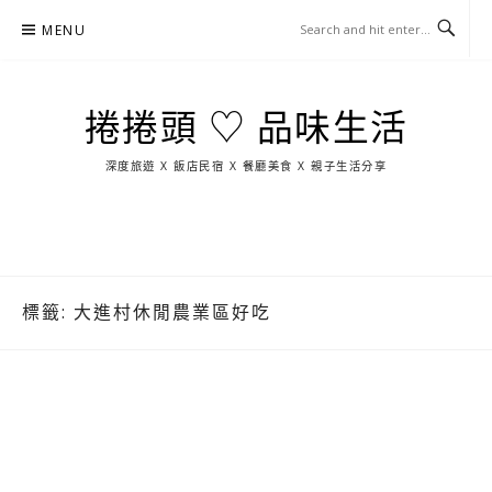
Skip
MENU
to
content
捲捲頭 ♡ 品味生活
深度旅遊 X 飯店民宿 X 餐廳美食 X 親子生活分享
玩
找
吃
找
跳
國
玩
宜
住
美
景
島
外
日
蘭
宿
食
點
這
旅
本
樣
遊
玩
標籤:
大進村休閒農業區好吃