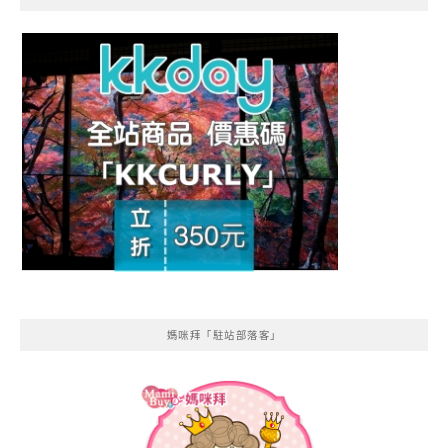
媽咪拜「駐站部落客」