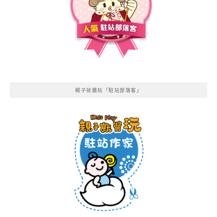
親子就醬玩「駐站部落客」