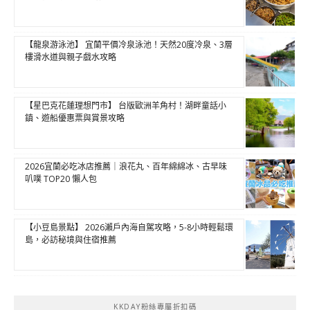
【龍泉游泳池】 宜蘭平價冷泉泳池！天然20度冷泉、3層
樓滑水道與親子戲水攻略
【星巴克花蓮理想門市】 台版歐洲羊角村！湖畔童話小
鎮、遊船優惠票與賞景攻略
2026宜蘭必吃冰店推薦｜浪花丸、百年綿綿冰、古早味
叭噗 TOP20 懶人包
【小豆島景點】 2026瀨戶內海自駕攻略，5-8小時輕鬆環
島，必訪秘境與住宿推薦
KKDAY粉絲專屬折扣碼