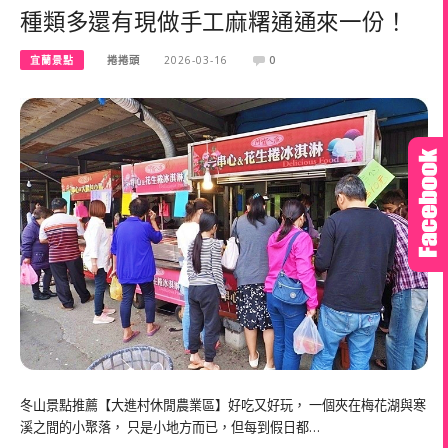
種類多還有現做手工麻糬通通來一份！
宜蘭景點
捲捲頭
2026-03-16
0
冬山景點推薦【大進村休閒農業區】好吃又好玩， 一個夾在梅花湖與寒
溪之間的小聚落， 只是小地方而已，但每到假日都…