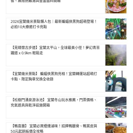
餐、無限熱雞湯與豐富醬料開箱
2026宜蘭幾米景點懶人包｜最新蝙蝠俠黑狗超萌登場！
必拍10大療癒打卡亮點
【見晴懷古步道】宜蘭太平山，全球最美小徑！夢幻青苔
鐵道 x 0.9km 輕鬆走
【宜蘭幾米景點】 蝙蝠俠黑狗亮相！宜蘭轉運站超萌打
卡點、限定胸章兌換全收錄
【松樹門湧泉游泳池】 宜蘭冬山玩水推薦，門票價格、
充氣遊具與乾淨設施開箱
【鴨喜露】 宜蘭必買煙燻滷味！招牌鴨腿骨、鴨賞皮與
50元起銅板價全攻略