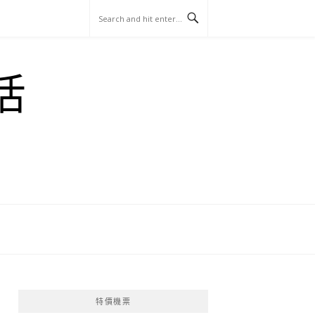
玩
找
吃
找
跳
國
玩
宜
住
美
景
島
外
日
活
蘭
宿
食
點
這
旅
本
樣
遊
玩
特價機票