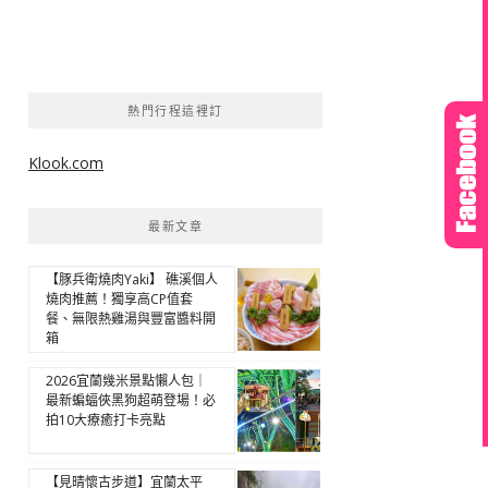
熱門行程這裡訂
Klook.com
最新文章
【豚兵衛燒肉Yaki】 礁溪個人
燒肉推薦！獨享高CP值套
餐、無限熱雞湯與豐富醬料開
箱
2026宜蘭幾米景點懶人包｜
最新蝙蝠俠黑狗超萌登場！必
拍10大療癒打卡亮點
【見晴懷古步道】宜蘭太平