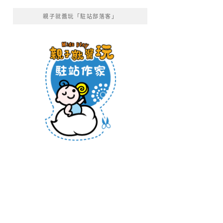
親子就醬玩「駐站部落客」