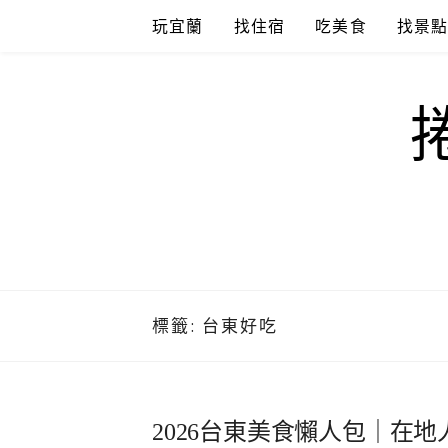
Skip
玩宜蘭
找住宿
吃美食
找景
to
content
標籤:
台東好吃
2026台東美食懶人包｜在