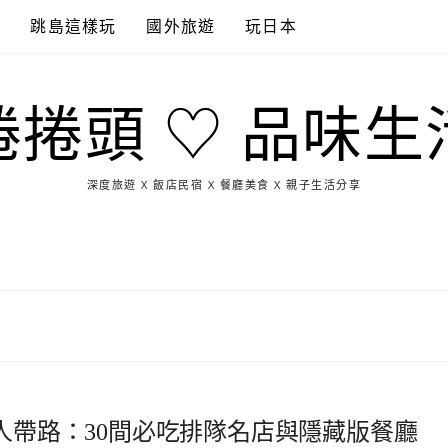
點
跳島這樣玩
國外旅遊
玩日本
捲捲頭 ♡ 品味生
深度旅遊 X 飯店民宿 X 餐廳美食 X 親子生活分享
玩
找
吃
找
跳
國
玩
宜
住
美
景
島
外
日
蘭
宿
食
點
這
旅
本
樣
遊
玩
地人帶路：30間必吃排隊名店與隱藏版餐廳