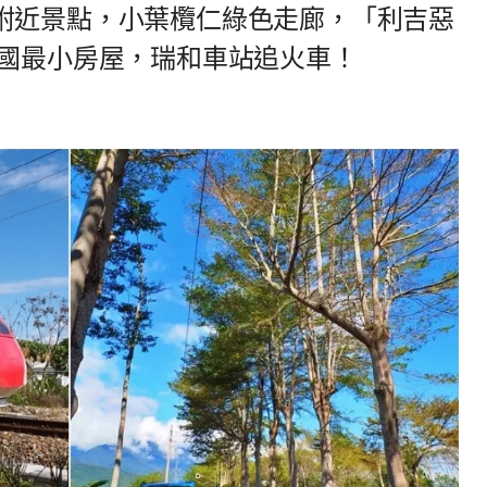
附近景點，小葉欖仁綠色走廊，「利吉惡
全國最小房屋，瑞和車站追火車！