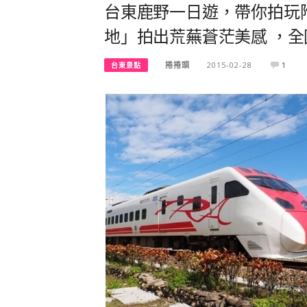
台東鹿野一日遊，帶你拍玩
地」拍出荒蕪蒼茫美感 ，
捲捲頭
2015-02-28
1
台東景點