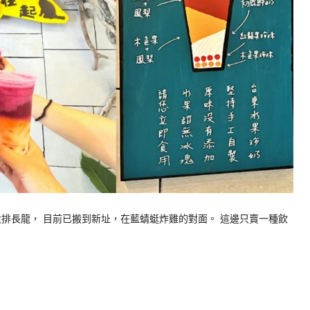
排長龍， 目前已搬到新址，在藍蜻蜓炸雞的對面。 這邊只賣一種飲