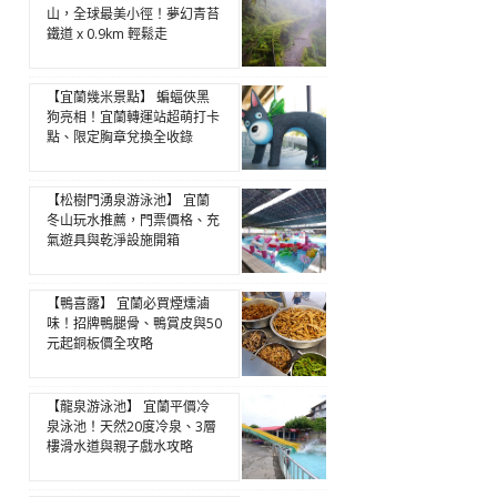
山，全球最美小徑！夢幻青苔
鐵道 x 0.9km 輕鬆走
【宜蘭幾米景點】 蝙蝠俠黑
狗亮相！宜蘭轉運站超萌打卡
點、限定胸章兌換全收錄
【松樹門湧泉游泳池】 宜蘭
冬山玩水推薦，門票價格、充
氣遊具與乾淨設施開箱
【鴨喜露】 宜蘭必買煙燻滷
味！招牌鴨腿骨、鴨賞皮與50
元起銅板價全攻略
【龍泉游泳池】 宜蘭平價冷
泉泳池！天然20度冷泉、3層
樓滑水道與親子戲水攻略