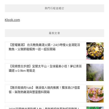
熱門行程這裡訂
Klook.com
最新文章
【星曜雞湯】 台北鮑魚雞湯火鍋，24小時慢火金湯配活
鮑魚，父親節龍蝦買一送一超狂開箱
【見晴懷古步道】宜蘭太平山，全球最美小徑！夢幻青苔
鐵道 x 0.9km 輕鬆走
【豚兵衛燒肉Yaki】 礁溪個人燒肉推薦！獨享高CP值套
餐、無限熱雞湯與豐富醬料開箱