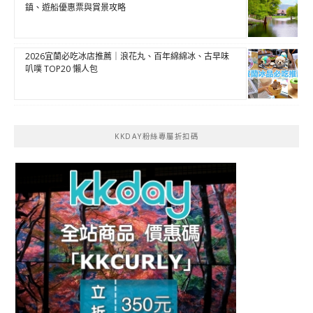
鎮、遊船優惠票與賞景攻略
2026宜蘭必吃冰店推薦｜浪花丸、百年綿綿冰、古早味
叭噗 TOP20 懶人包
KKDAY粉絲專屬折扣碼