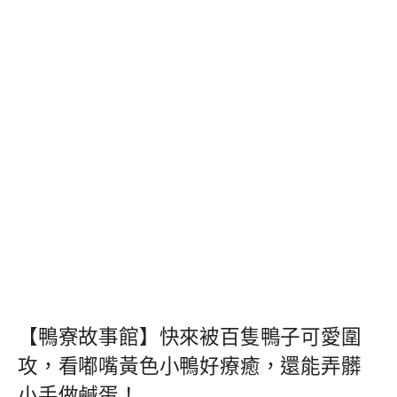
【鴨寮故事館】快來被百隻鴨子可愛圍
攻，看嘟嘴黃色小鴨好療癒，還能弄髒
小手做鹹蛋！