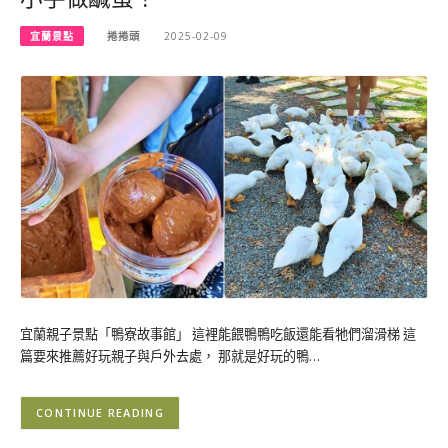
宜蘭景點
捲捲頭
2025-02-09
宜蘭親子景點「鴨寮故事館」 這裡能餵鴨鴨吃飯還能看牠們溜滑梯 這
篇要來推薦好玩親子與戶外去處， 那就是好玩的鴨…
CONTINUE READING