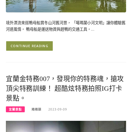
境外漂流來搭鴨母船賞冬山河舊河景， 「噶瑪蘭小河文明」讓你體驗舊
河道風情， 鴨母船是運送物資與趕鴨的交通工具，…
CONTINUE READING
宜蘭金特務007，發現你的特務魂，搶攻
頂尖特務訓練！ 超酷炫特務拍照IG打卡
景點。
宜蘭景點
捲捲頭
2023-09-09