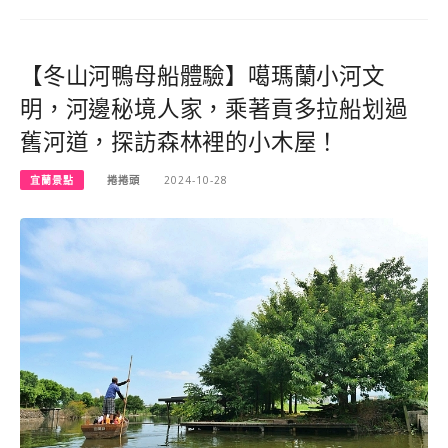
【冬山河鴨母船體驗】噶瑪蘭小河文
明，河邊秘境人家，乘著貢多拉船划過
舊河道，探訪森林裡的小木屋！
宜蘭景點
捲捲頭
2024-10-28