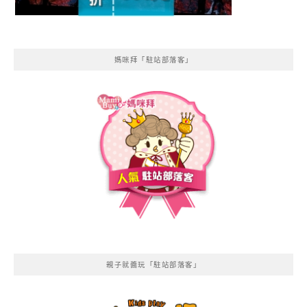
媽咪拜「駐站部落客」
親子就醬玩「駐站部落客」