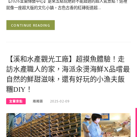
【2026宜蘭傳藝中心】是來五結玩絕對不能錯過的超人氣景點！這裡
就像一座超大版的文化小鎮，古色古香的紅磚街道超…
CONTINUE READING
【溪和水產觀光工廠】超摸魚體驗！走
訪水產職人的家，海派汆燙海鮮X品嚐最
自然的鮮甜滋味，還有好玩的小漁夫飯
糰DIY！
宜蘭景點
捲捲頭
2025-02-09