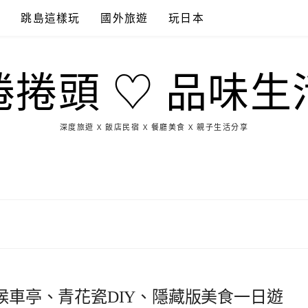
點
跳島這樣玩
國外旅遊
玩日本
捲捲頭 ♡ 品味生
深度旅遊 X 飯店民宿 X 餐廳美食 X 親子生活分享
玩
找
吃
找
跳
國
玩
宜
住
美
景
島
外
日
蘭
宿
食
點
這
旅
本
樣
遊
玩
腳候車亭、青花瓷DIY、隱藏版美食一日遊