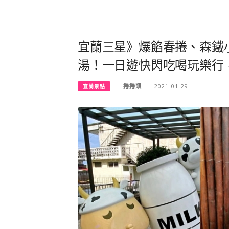
宜蘭三星》爆餡春捲、森鐵
湯！一日遊快閃吃喝玩樂行，不
捲捲頭
2021-01-29
宜蘭景點