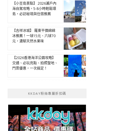
【小豆島景點】 2026瀨戶內
海自駕攻略，5-8小時輕鬆環
島，必訪秘境與住宿推薦
【吉祥冰城】 羅東平價綿綿
冰推薦！一球15元、六球70
元，濃郁天然水果味
【2026香港海洋公園攻略】
交通、必玩亮點、拍照聖地、
門票優惠，一次搞定！
KKDAY粉絲專屬折扣碼