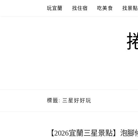
Skip
玩宜蘭
找住宿
吃美食
找景
to
content
標籤:
三星好好玩
【2026宜蘭三星景點】泡