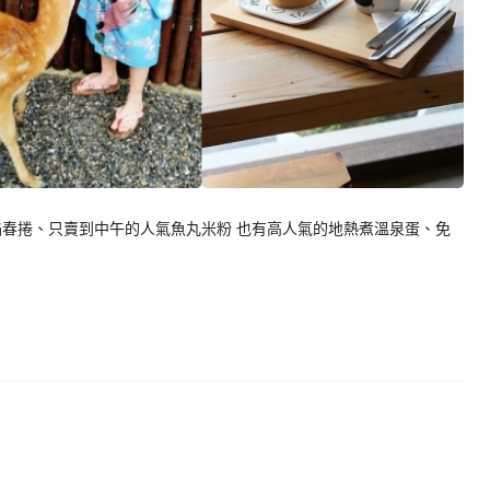
餡春捲、只賣到中午的人氣魚丸米粉 也有高人氣的地熱煮溫泉蛋、免