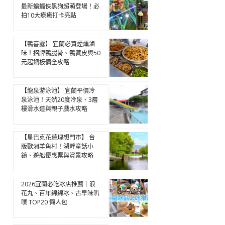
最新蝙蝠俠黑狗超萌登場！必
拍10大療癒打卡亮點
【鴨喜露】 宜蘭必買煙燻滷
味！招牌鴨腿骨、鴨賞皮與50
元起銅板價全攻略
【龍泉游泳池】 宜蘭平價冷
泉泳池！天然20度冷泉、3層
樓滑水道與親子戲水攻略
【星巴克花蓮理想門市】 台
版歐洲羊角村！湖畔童話小
鎮、遊船優惠票與賞景攻略
2026宜蘭必吃冰店推薦｜浪
花丸、百年綿綿冰、古早味叭
噗 TOP20 懶人包