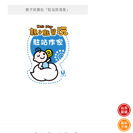
親子就醬玩「駐站部落客」