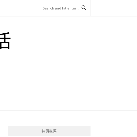
玩
找
吃
找
跳
國
玩
宜
住
美
景
島
外
日
活
蘭
宿
食
點
這
旅
本
樣
遊
玩
特價機票