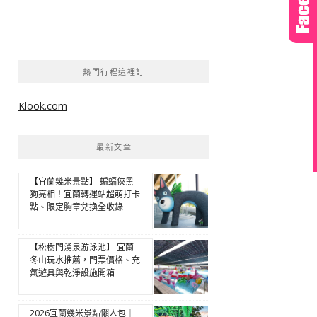
熱門行程這裡訂
Klook.com
最新文章
【宜蘭幾米景點】 蝙蝠俠黑
狗亮相！宜蘭轉運站超萌打卡
點、限定胸章兌換全收錄
【松樹門湧泉游泳池】 宜蘭
冬山玩水推薦，門票價格、充
氣遊具與乾淨設施開箱
2026宜蘭幾米景點懶人包｜