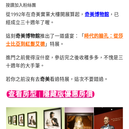
按讚加入粉絲團
從1992年在奇美實業大樓開展算起，
奇美博物館
，已
經成立三十週年了喔。
這刻
奇美博物館
推出了一道盛宴：「
時代的臉孔：從莎
士比亞到紅髮艾德
」特展。
進門之前覺得沒什麼，參訪完之後收穫多多，不愧是三
十週年的大手筆。
若你之前沒有去
奇美
看過特展，這次不要錯過。
查看房型 | 隱藏版優惠房價