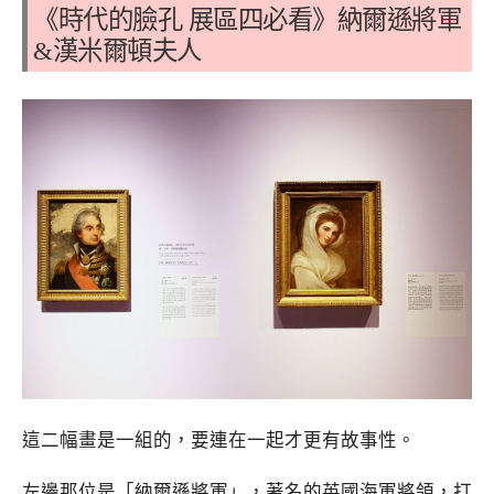
《時代的臉孔 展區四必看》納爾遜將軍
&漢米爾頓夫人
這二幅畫是一組的，要連在一起才更有故事性。
左邊那位是「納爾遜將軍」，著名的英國海軍將領，打