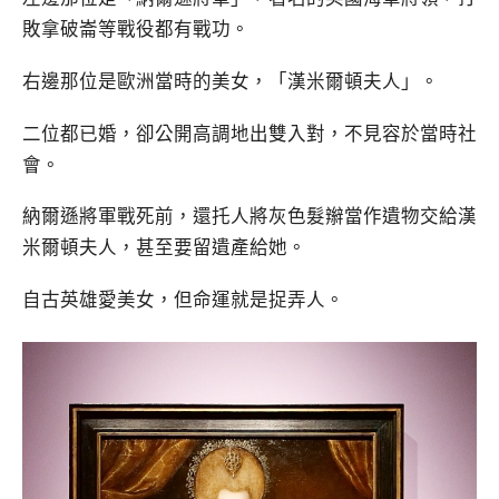
敗拿破崙等戰役都有戰功。
右邊那位是歐洲當時的美女，「漢米爾頓夫人」。
二位都已婚，卻公開高調地出雙入對，不見容於當時社
會。
納爾遜將軍戰死前，還托人將灰色髮辮當作遺物交給漢
米爾頓夫人，甚至要留遺產給她。
自古英雄愛美女，但命運就是捉弄人。