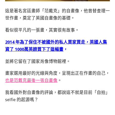
這是著名宮廷畫師「范戴克」的自畫像，他曾替查理一
世作畫，奠定了英國自畫像的基礎。
看似很平凡的一張畫，其實很有故事。
2014 年為了保住不被國外的私人買家買走，
英國人集
資了 1000萬英鎊買下了這幅畫
，
並將它留在了國家肖像博物館裡。
畫家選用最好的光線與角度，呈現出正在作畫的自己，
也是范戴克最後一張自畫像
。
我看國外對自畫像的評論，都說這不就是目前「自拍」
selfie 的起源嗎？