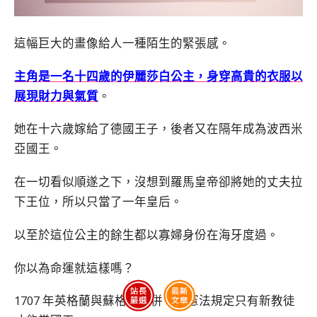
這幅巨大的畫像給人一種陌生的緊張感。
主角是一名十四歲的伊麗莎白公主，身穿高貴的衣服以
展現財力與氣質
。
她在十六歲嫁給了德國王子，後者又在隔年成為波西米
亞國王。
在一切看似順遂之下，沒想到羅馬皇帝卻將她的丈夫拉
下王位，所以只當了一年皇后。
以至於這位公主的餘生都以寡婦身份在海牙度過。
你以為命運就這樣嗎？
1707 年英格蘭與蘇格蘭合併，新憲法規定只有新教徒