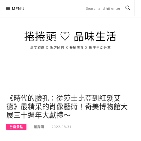
Skip
MENU
to
content
捲捲頭 ♡ 品味生活
深度旅遊 X 飯店民宿 X 餐廳美食 X 親子生活分享
玩
找
吃
找
跳
國
玩
宜
住
美
景
島
外
日
蘭
宿
食
點
這
旅
本
樣
遊
玩
《時代的臉孔：從莎士比亞到紅髮艾
德》最精采的肖像藝術！奇美博物館大
展三十週年大獻禮～
台南景點
捲捲頭
2022-08-31