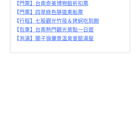
【
門票】台南奇美博物館折扣票
【
門票】四草綠色隧道乘船票
【
行程】七股觀光竹筏＆烤蚵吃到飽
【
包車】台南熱門觀光景點一日遊
【
泡湯】關子嶺儷景溫泉會館湯屋