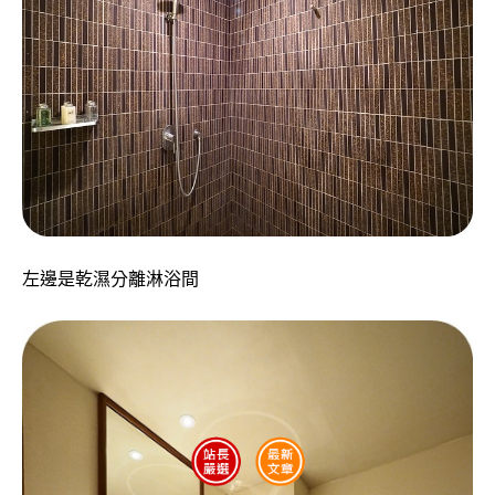
左邊是乾濕分離淋浴間