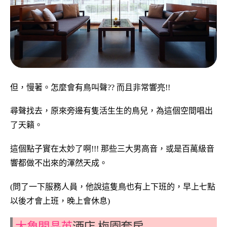
但，慢著。怎麼會有鳥叫聲?? 而且非常響亮!!
尋聲找去，原來旁邊有隻活生生的鳥兒，為這個空間唱出
了天籟。
這個點子實在太妙了啊!!! 那些三大男高音，或是百萬級音
響都做不出來的渾然天成。
(問了一下服務人員，他說這隻鳥也有上下班的，早上七點
以後才會上班，晚上會休息)
太魯閣晶英
酒店 梅園套房