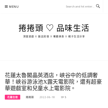
Skip
MENU
to
content
捲捲頭 ♡ 品味生活
深度旅遊 X 飯店民宿 X 餐廳美食 X 親子生活分享
玩
找
吃
找
跳
國
玩
宜
住
美
景
島
外
日
蘭
宿
食
點
這
旅
本
樣
遊
玩
花蓮太魯閣晶英酒店，峽谷中的低調奢
華！峽谷游泳池X露天電影院，還有超豪
華遊戲室和兒童水上電影院。
花蓮住宿
捲捲頭
2022-06-18
5