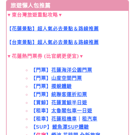
旅遊懶人包推薦
▼
東台灣旅遊重點攻略
▼
【
花蓮景點】超人氣必去景點＆路線推薦
【
台東景點】超人氣必去景點＆路線推薦
▼
花蓮熱門票券 (比官網更便宜)
▼
【門票】
花蓮海洋公園門票
【門票】
山度空間門票
【門票】
摸蜆體驗
【門票】
統聯客運折扣票
【賞鯨】
花蓮賞鯨半日遊
【租車】
太魯閣包車一日遊
【租車】
花蓮租機車
｜
租汽車
【SUP】
鯉魚潭SUP體驗