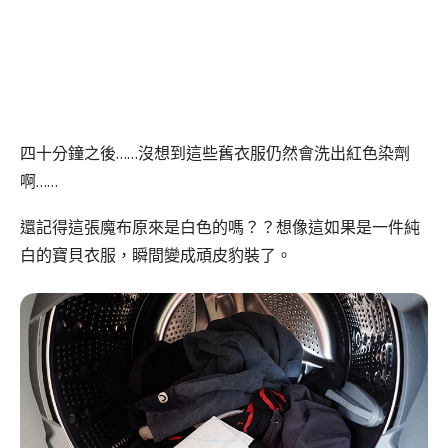
四十分鐘之後……沒想到這些舊衣服仍然會洗出紅色染劑
啊……
還記得這張魔布原來是白色的嗎？？想像這如果是一件純
白的寶貝衣服，瞬間變成頑皮豹裝了。