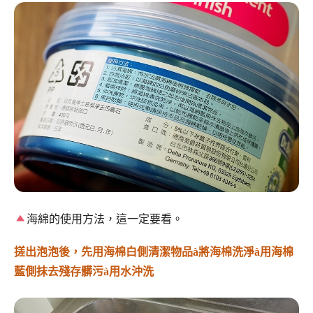
海綿的使用方法，這一定要看。
搓出泡泡後，先用海棉白側清潔物品
à
將海棉洗淨
à
用海棉
藍側抹去殘存髒污
à
用水沖洗