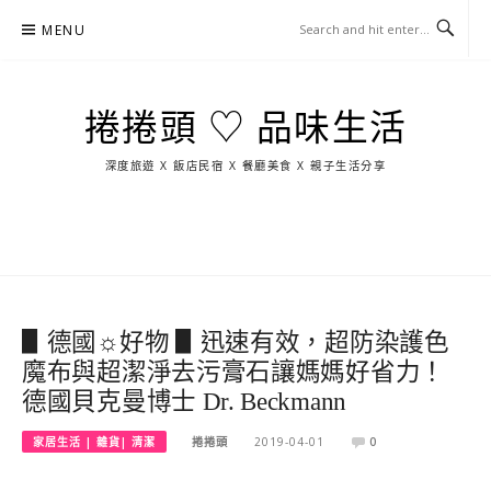
Skip
MENU
to
content
捲捲頭 ♡ 品味生活
深度旅遊 X 飯店民宿 X 餐廳美食 X 親子生活分享
玩
找
吃
找
跳
國
玩
宜
住
美
景
島
外
日
蘭
宿
食
點
這
旅
本
樣
遊
玩
▋德國☼好物 ▋迅速有效，超防染護色
魔布與超潔淨去污膏石讓媽媽好省力！
德國貝克曼博士 Dr. Beckmann
家居生活 | 雜貨| 清潔
捲捲頭
2019-04-01
0