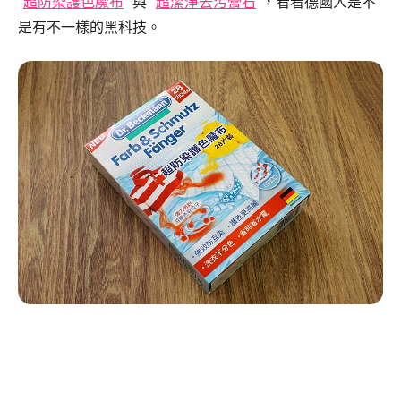
“
超防染護色魔布
” 與 “
超潔淨去污膏石
”，看看德國人是不
是有不一樣的黑科技。