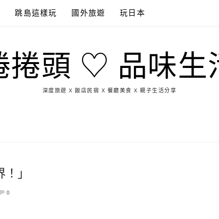
點
跳島這樣玩
國外旅遊
玩日本
捲捲頭 ♡ 品味生
深度旅遊 X 飯店民宿 X 餐廳美食 X 親子生活分享
玩
找
吃
找
跳
國
玩
宜
住
美
景
島
外
日
蘭
宿
食
點
這
旅
本
樣
遊
玩
界！」
0