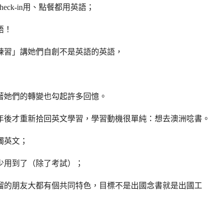
ck-in用、點餐都用英語；
語！
練習」講她們自創不是英語的英語，
著她們的轉變也勾起許多回憶。
年後才重新拾回英文學習，學習動機很單純：想去澳洲唸書。
觸英文；
少用到了（除了考試）；
溜的朋友大都有個共同特色，目標不是出國念書就是出國工