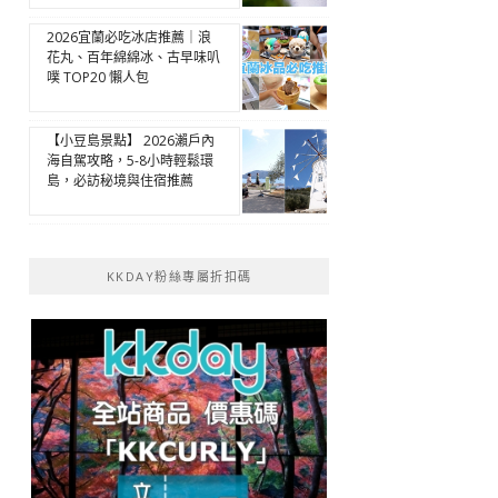
2026宜蘭必吃冰店推薦｜浪
花丸、百年綿綿冰、古早味叭
噗 TOP20 懶人包
【小豆島景點】 2026瀨戶內
海自駕攻略，5-8小時輕鬆環
島，必訪秘境與住宿推薦
KKDAY粉絲專屬折扣碼