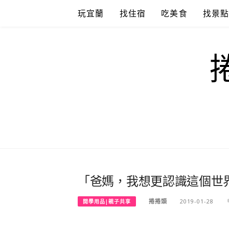
Skip
玩宜蘭
找住宿
吃美食
找景
to
content
「爸媽，我想更認識這個世
捲捲頭
2019-01-28
開學用品|親子共享