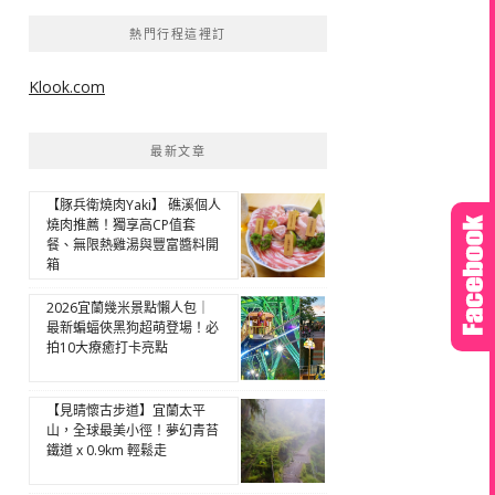
熱門行程這裡訂
Klook.com
最新文章
【豚兵衛燒肉Yaki】 礁溪個人
燒肉推薦！獨享高CP值套
餐、無限熱雞湯與豐富醬料開
箱
2026宜蘭幾米景點懶人包｜
最新蝙蝠俠黑狗超萌登場！必
拍10大療癒打卡亮點
【見晴懷古步道】宜蘭太平
山，全球最美小徑！夢幻青苔
鐵道 x 0.9km 輕鬆走