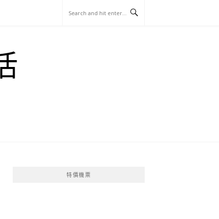
玩
找
吃
找
跳
國
玩
宜
住
美
景
島
外
日
活
蘭
宿
食
點
這
旅
本
樣
遊
玩
特價機票