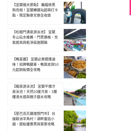
【宜蘭幾米景點】 蝙蝠俠黑
狗亮相！宜蘭轉運站超萌打卡
點、限定胸章兌換全收錄
【松樹門湧泉游泳池】 宜蘭
冬山玩水推薦，門票價格、充
氣遊具與乾淨設施開箱
【鴨喜露】 宜蘭必買煙燻滷
味！招牌鴨腿骨、鴨賞皮與50
元起銅板價全攻略
【龍泉游泳池】 宜蘭平價冷
泉泳池！天然20度冷泉、3層
樓滑水道與親子戲水攻略
【星巴克花蓮理想門市】 台
版歐洲羊角村！湖畔童話小
鎮、遊船優惠票與賞景攻略