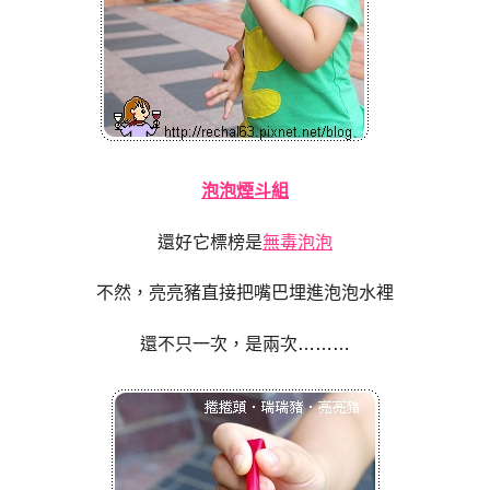
泡泡煙斗組
還好它標榜是
無毒泡泡
不然，亮亮豬直接把嘴巴埋進泡泡水裡
還不只一次，是兩次
………