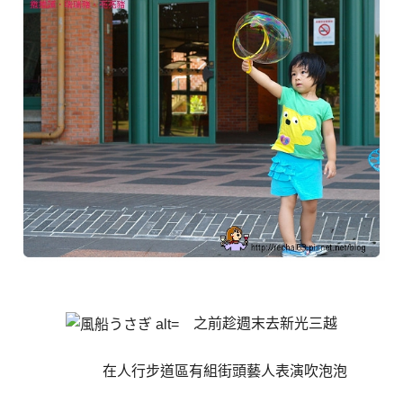
之前趁週末去新光三越
在人行步道區有組街頭藝人表演吹泡泡