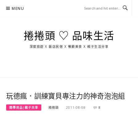
Skip
MENU
to
content
捲捲頭 ♡ 品味生活
深度旅遊 X 飯店民宿 X 餐廳美食 X 親子生活分享
玩
找
吃
找
跳
國
玩
宜
住
美
景
島
外
日
蘭
宿
食
點
這
旅
本
樣
遊
玩
玩德瘋．訓練寶貝專注力的神奇泡泡組
開學用品|親子共享
捲捲頭
2011-08-08
8