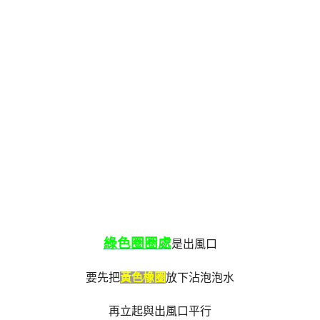
綠色圈圈處
是出風口
要先把
黃色橡圈
放下沾泡泡水
再立起與出風口平行