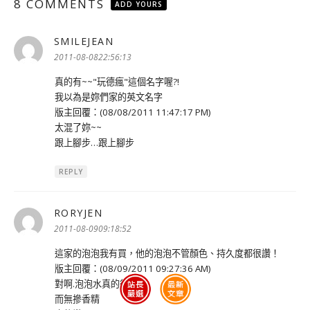
8 COMMENTS
ADD YOURS
SMILEJEAN
表
示:
2011-08-0822:56:13
真的有~~"玩德瘋"這個名字喔?!
我以為是妳們家的英文名字
版主回覆：(08/08/2011 11:47:17 PM)
太混了妳~~
跟上腳步…跟上腳步
REPLY
RORYJEN
表
示:
2011-08-0909:18:52
這家的泡泡我有買，他的泡泡不管顏色、持久度都很讚！
版主回覆：(08/09/2011 09:27:36 AM)
對啊.泡泡水真的很濃稠
而無摻香精