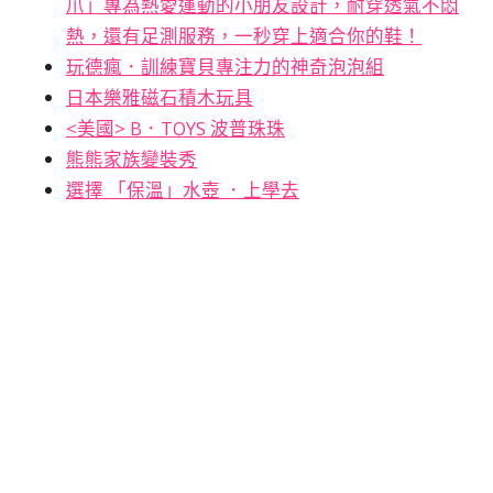
爪」專為熱愛運動的小朋友設計，耐穿透氣不悶
熱，還有足測服務，一秒穿上適合你的鞋！
玩德瘋．訓練寶貝專注力的神奇泡泡組
日本樂雅磁石積木玩具
<美國> B．TOYS 波普珠珠
熊熊家族變裝秀
選擇 「保溫」水壺 ．上學去