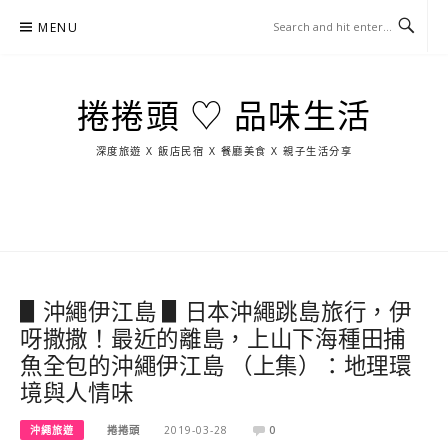
Skip
MENU
to
content
捲捲頭 ♡ 品味生活
深度旅遊 X 飯店民宿 X 餐廳美食 X 親子生活分享
玩
找
吃
找
跳
國
玩
宜
住
美
景
島
外
日
蘭
宿
食
點
這
旅
本
樣
遊
玩
▋沖繩伊江島 ▋日本沖繩跳島旅行，伊
呀撒撒！最近的離島，上山下海種田捕
魚全包的沖繩伊江島 （上集）：地理環
境與人情味
沖繩旅遊
捲捲頭
2019-03-28
0