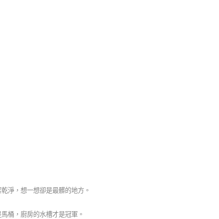
潔乾淨，想一想卻是最髒的地方。
是馬桶，廚房的水槽才是冠軍。