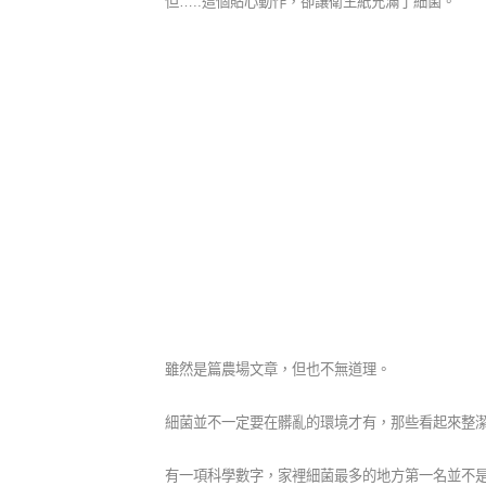
但…..這個貼心動作，卻讓衛生紙充滿了細菌。
雖然是篇農場文章，但也不無道理。
細菌並不一定要在髒亂的環境才有，那些看起來整
有一項科學數字，家裡細菌最多的地方第一名並不