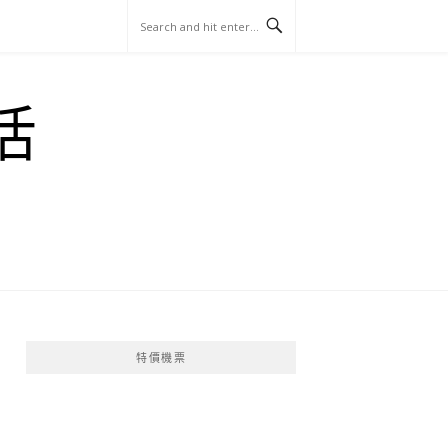
玩
找
吃
找
跳
國
玩
宜
住
美
景
島
外
日
活
蘭
宿
食
點
這
旅
本
樣
遊
玩
特價機票