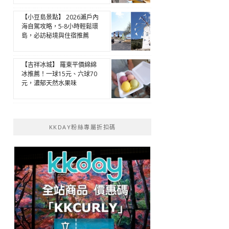
【小豆島景點】 2026瀨戶內
海自駕攻略，5-8小時輕鬆環
島，必訪秘境與住宿推薦
【吉祥冰城】 羅東平價綿綿
冰推薦！一球15元、六球70
元，濃郁天然水果味
KKDAY粉絲專屬折扣碼