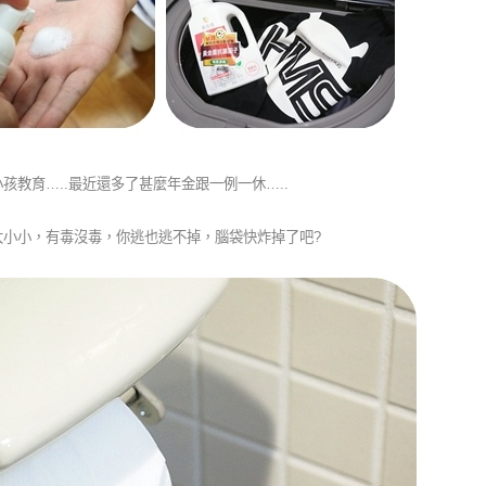
教育…..最近還多了甚麼年金跟一例一休…..
大小小，有毒沒毒，你逃也逃不掉，腦袋快炸掉了吧?