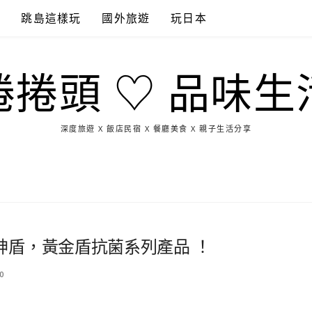
點
跳島這樣玩
國外旅遊
玩日本
捲捲頭 ♡ 品味生
深度旅遊 X 飯店民宿 X 餐廳美食 X 親子生活分享
玩
找
吃
找
跳
國
玩
宜
住
美
景
島
外
日
蘭
宿
食
點
這
旅
本
樣
遊
玩
神盾，黃金盾抗菌系列產品 ！
0