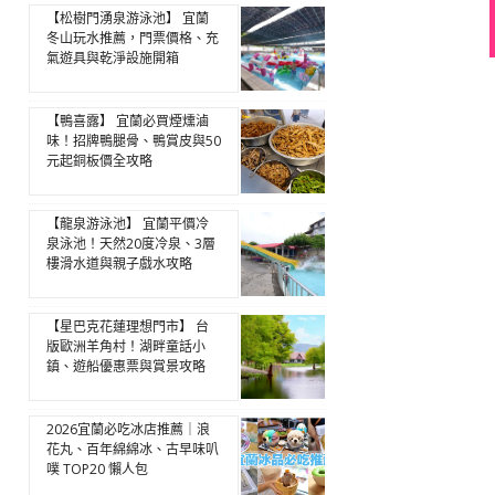
【松樹門湧泉游泳池】 宜蘭
冬山玩水推薦，門票價格、充
氣遊具與乾淨設施開箱
【鴨喜露】 宜蘭必買煙燻滷
味！招牌鴨腿骨、鴨賞皮與50
元起銅板價全攻略
【龍泉游泳池】 宜蘭平價冷
泉泳池！天然20度冷泉、3層
樓滑水道與親子戲水攻略
【星巴克花蓮理想門市】 台
版歐洲羊角村！湖畔童話小
鎮、遊船優惠票與賞景攻略
2026宜蘭必吃冰店推薦｜浪
花丸、百年綿綿冰、古早味叭
噗 TOP20 懶人包