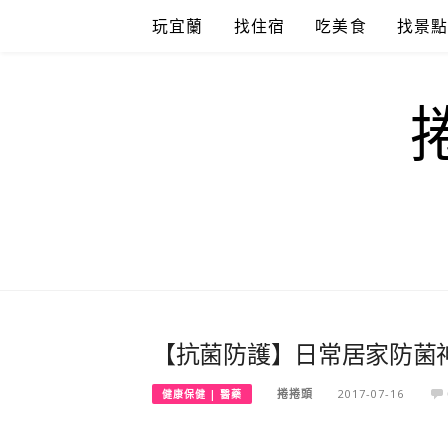
Skip
玩宜蘭
找住宿
吃美食
找景
to
content
【抗菌防護】日常居家防菌
捲捲頭
2017-07-16
健康保健 | 醫藥