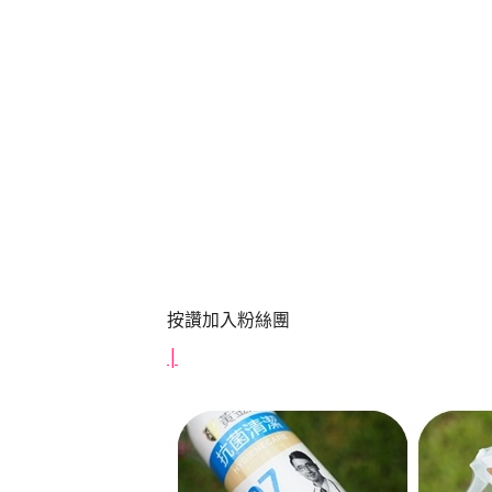
按讚加入粉絲團
|