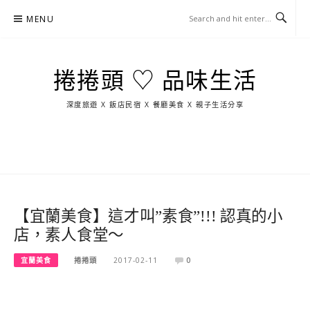
Skip
MENU
to
content
捲捲頭 ♡ 品味生活
深度旅遊 X 飯店民宿 X 餐廳美食 X 親子生活分享
玩
找
吃
找
跳
國
玩
宜
住
美
景
島
外
日
蘭
宿
食
點
這
旅
本
樣
遊
玩
【宜蘭美食】這才叫”素食”!!! 認真的小
店，素人食堂～
宜蘭美食
捲捲頭
2017-02-11
0