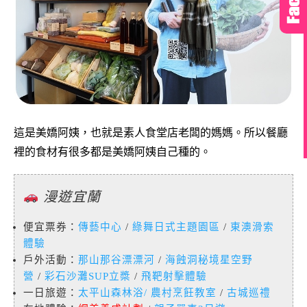
這是美嬌阿姨，也就是素人食堂店老闆的媽媽。所以餐廳
裡的食材有很多都是美嬌阿姨自己種的。
漫遊宜蘭
便宜票券：
傳藝中心
/
綠舞日式主題園區
/
東澳滑索
體驗
戶外活動：
那山那谷漂漂河
/
海蝕洞秘境星空野
營
/
彩石沙灘SUP立槳
/
飛靶射擊體驗
一日旅遊：
太平山森林浴
/
農村烹飪教室
/
古城巡禮