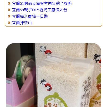
❥
宜蘭51個雨天備案室內景點全攻略
❥
宜蘭59親子DIY觀光工廠懒人包
❥
宜蘭幾米廣場一日遊
❥
宜蘭抺茶山