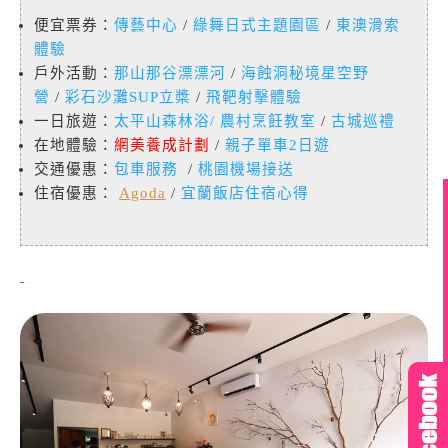
便宜票券：
傳藝中心
/
綠舞日式主題園區
/
東澳滑索
體驗
戶外活動：
那山那谷漂漂河
/
海蝕洞秘境星空野
營
/
彩石沙灘SUP立槳
/
飛靶射擊體驗
一日旅遊：
太平山森林浴
/
農村烹飪教室
/
古城巡禮
在地體驗：
網美養成計劃
/
親子單車2日遊
交通優惠：
包車服務
/
桃園機場接送
住宿優惠：
Agoda
/
宜蘭飯店住宿心得