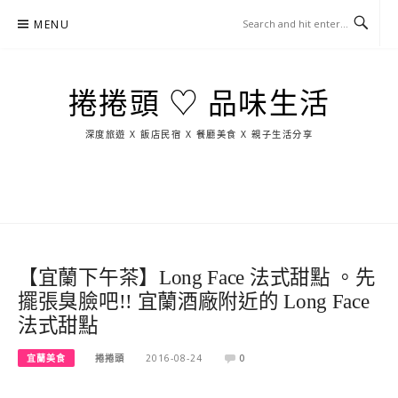
Skip
MENU
to
content
捲捲頭 ♡ 品味生活
深度旅遊 X 飯店民宿 X 餐廳美食 X 親子生活分享
玩
找
吃
找
跳
國
玩
宜
住
美
景
島
外
日
蘭
宿
食
點
這
旅
本
樣
遊
玩
【宜蘭下午茶】Long Face 法式甜點 。先
擺張臭臉吧!! 宜蘭酒廠附近的 Long Face
法式甜點
宜蘭美食
捲捲頭
2016-08-24
0