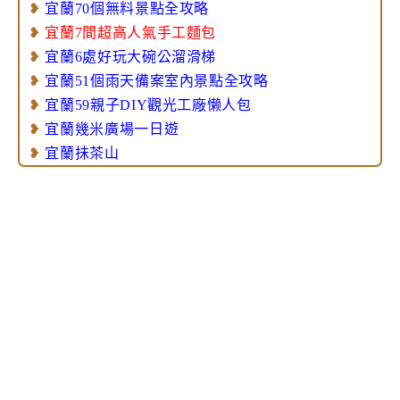
❥
宜蘭70個無料景點全攻略
❥
宜蘭7間超高人氣手工麵包
❥
宜蘭6處好玩大碗公溜滑梯
❥
宜蘭51個雨天備案室內景點全攻略
❥
宜蘭59親子DIY觀光工廠懒人包
❥
宜蘭幾米廣場一日遊
❥
宜蘭抺茶山