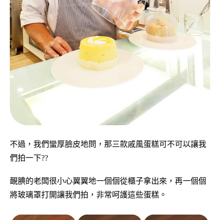
不過，我們蠻厚臉皮地問，那三款戚風蛋糕可不可以讓我
們拍一下??
靦腆的老闆很小心翼翼地一個個從櫃子拿出來，再一個個
將玻璃罩打開讓我們拍，非常呵護這些蛋糕。