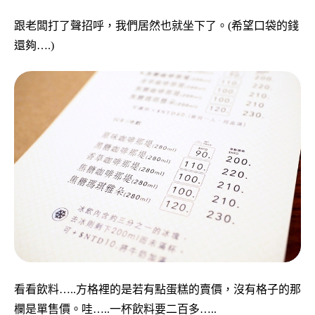
跟老闆打了聲招呼，我們居然也就坐下了。(希望口袋的錢
還夠….)
看看飲料…..方格裡的是若有點蛋糕的賣價，沒有格子的那
欄是單售價。哇…..一杯飲料要二百多…..