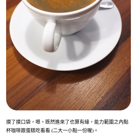
摸了摸口袋，嗯，既然進來了也算有緣，能力範圍之內點
杯咖啡跟蛋糕吃看看 (二大一小點一份喔)。