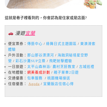
這就是巷子裡看到的，你會認為是住家或是店面?
漫遊
宜蘭
便宜票券：
傳藝中心
/
綠舞日式主題園區
/
東澳滑索
體驗
戶外活動：
那山那谷漂漂河
/
海蝕洞秘境星空野
營
/
彩石沙灘SUP立槳
/
飛靶射擊體驗
一日旅遊：
太平山森林浴
/
農村烹飪教室
/
古城巡禮
在地體驗：
網美養成計劃
/
親子單車2日遊
交通優惠：
包車服務
/
桃園機場接送
住宿優惠：
Agoda
/
宜蘭飯店住宿心得