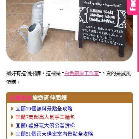
還好有這個招牌，這裡是 “
白色廚房工作室
“。賣的是戚風
蛋糕。
宜蘭美食
旅遊延伸閱讀
❥
宜蘭70個無料景點全攻略
❥
宜蘭7間超高人氣手工麵包
❥
宜蘭6處好玩大碗公溜滑梯
❥
宜蘭51個雨天備案室內景點全攻略