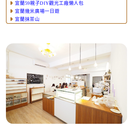
❥
宜蘭59親子DIY觀光工廠懒人包
❥
宜蘭幾米廣場一日遊
❥
宜蘭抺茶山