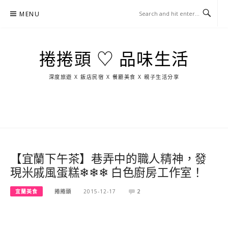
Skip
MENU
to
content
捲捲頭 ♡ 品味生活
深度旅遊 X 飯店民宿 X 餐廳美食 X 親子生活分享
玩
找
吃
找
跳
國
玩
宜
住
美
景
島
外
日
蘭
宿
食
點
這
旅
本
樣
遊
玩
【宜蘭下午茶】巷弄中的職人精神，發
現米戚風蛋糕❄❄❄ 白色廚房工作室！
宜蘭美食
捲捲頭
2015-12-17
2