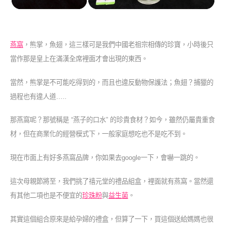
燕窩
，熊掌，魚翅，這三樣可是我們中國老祖宗相傳的珍寶，小時後只
當作那是皇上在滿漢全席裡面才會出現的東西。
當然，熊掌是不可能吃得到的，而且也違反動物保護法；魚翅？捕獵的
過程也有違人道…..
那燕窩呢？那號稱是 “燕子的口水” 的珍貴食材？如今，雖然仍屬貴重食
材，但在商業化的經營模式下，一般家庭想吃也不是吃不到。
現在市面上有好多燕窩品牌，你如果去google一下，會嚇一跳的。
這次母親節將至，我們挑了禧元堂的禮品組盒，裡面就有燕窩。當然還
有其他二項也是不便宜的
珍珠粉
與
益生菌
。
其實這個組合原來是給孕婦的禮盒，但算了一下，買這個送給媽媽也很