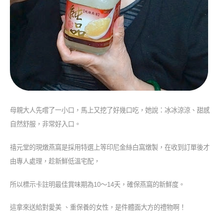
母親大人先嚐了一小口，馬上又挖了好幾口吃，她說：冰冰涼涼、甜感
自然舒服，非常好入口。
禧元堂的現燉燕窩是採用特選上等印尼金絲白窩燉製，在收到訂單後才
由專人處理，趁新鮮低溫宅配，
所以標示卡註明最佳賞味期為10～14天，確保燕窩的新鮮度。
這拿來送給對愛美 、重保養的女性，是件體面大方的禮物啊！