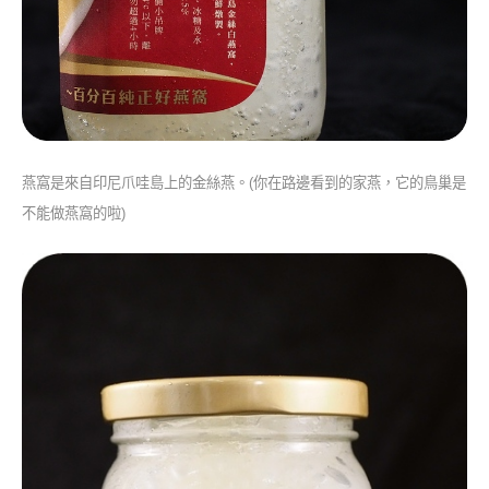
燕窩是來自印尼爪哇島上的金絲燕。(你在路邊看到的家燕，它的鳥巢是
不能做燕窩的啦)