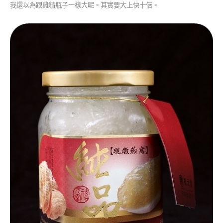
我還以為跟雞精瓶子一樣大呢。其實要大上快十倍。