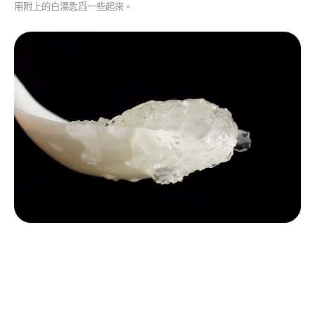
用附上的白湯匙舀一些起來。