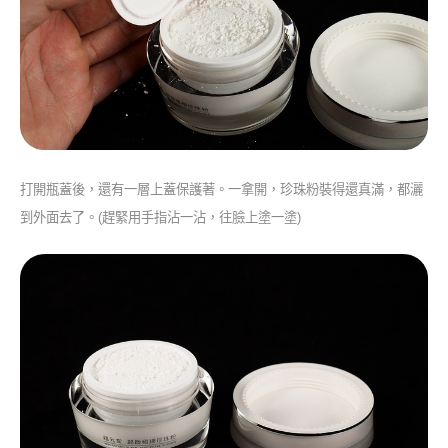
打開瓶蓋後，還有一層上蓋保護著。一拿開，珍珠粉裝得還真滿，都灑
到外面去了。(趕緊用手指沾一沾，往臉上塗一塗)