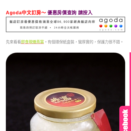
Agoda中文訂房～
優惠房價查詢 請按入
先來看看
即食現燉燕窩
。有個環保紙盒裝，蠻厚實的，保護力很不錯。