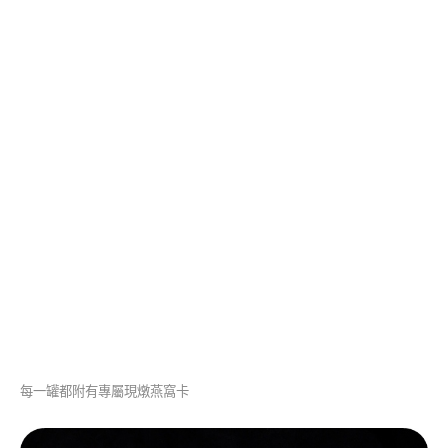
每一罐都附有專屬現燉燕窩卡