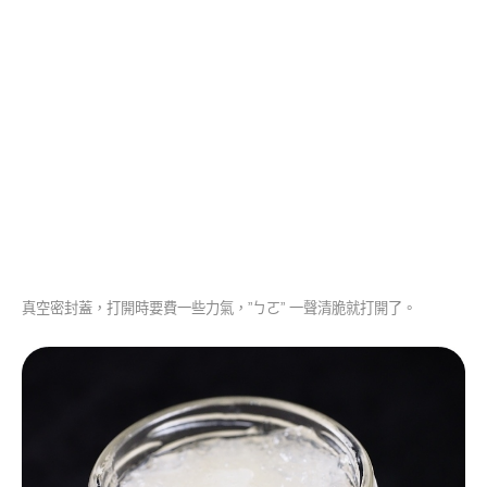
真空密封蓋，打開時要費一些力氣，”ㄅㄛ” 一聲清脆就打開了。