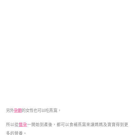
另外
孕期
的女性也可以吃
燕窩，
所以從
懷孕
一開始到產後，
都可以食補燕窩來讓媽媽及寶寶得到更
多的營養。