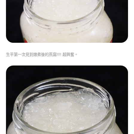
生平第一次見到燉煮後的燕窩!!!! 超興奮。