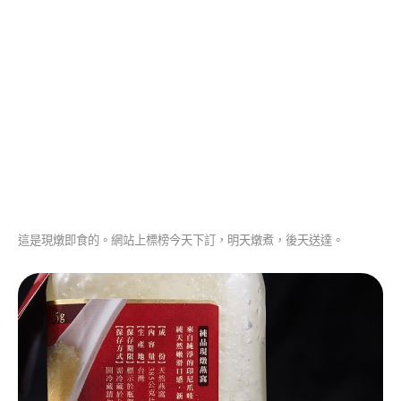
這是現燉即食的。網站上標榜今天下訂，明天燉煮，後天送達。