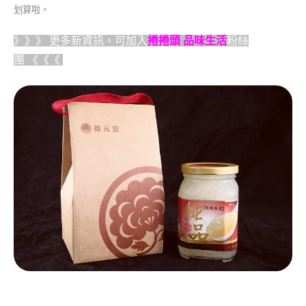
划算啦。
》》》 更多新資訊，可加入
捲捲頭 品味生活
粉絲
團
《《《