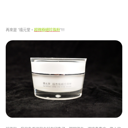
再來是 “禧元堂。
超微極細珍珠粉
“!!!