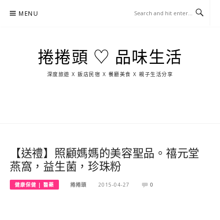
Skip
MENU
to
content
捲捲頭 ♡ 品味生活
深度旅遊 X 飯店民宿 X 餐廳美食 X 親子生活分享
玩
找
吃
找
跳
國
玩
宜
住
美
景
島
外
日
蘭
宿
食
點
這
旅
本
樣
遊
玩
【送禮】照顧媽媽的美容聖品。禧元堂
燕窩，益生菌，珍珠粉
健康保健 | 醫藥
捲捲頭
2015-04-27
0