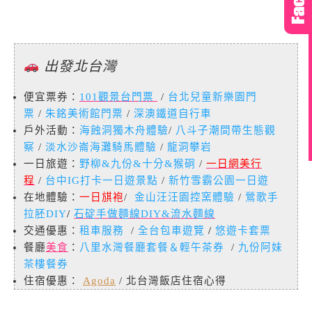
出發北台灣
便宜票券：
101觀景台門票
/
台北兒童新樂園門
票
/
朱銘美術館門票
/
深澳鐵道自行車
戶外活動：
海蝕洞獨木舟體驗
/
八斗子潮間帶生態觀
察
/
淡水沙崙海灘騎馬體驗
/
龍洞攀岩
一日旅遊：
野柳&九份&十分&猴硐
/
一日網美行
程
/
台中IG打卡一日遊景點
/
新竹雪霸公園一日遊
在地體驗：
一日𣄃袍
/
金山汪汪園控窯體驗
/
鶯歌手
拉胚DIY
/
石碇手做麵線DIY&流水麵線
交通優惠：
租車服務
/
全台包車遊覽
/
悠遊卡套票
餐廳
美食
：
八里水灣餐廳套餐＆輕午茶券
/
九份阿妹
茶樓餐券
住宿優惠：
Agoda
/ 北台灣飯店住宿心得