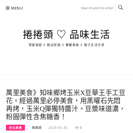
Skip
MENU
to
content
捲捲頭 ♡ 品味生活
深度旅遊 X 飯店民宿 X 餐廳美食 X 親子生活分享
玩
找
吃
找
跳
國
玩
宜
住
美
景
島
外
日
蘭
宿
食
點
這
旅
本
樣
遊
玩
萬里美食》知味鄉烤玉米X豆華王手工豆
花。經過萬里必停美食，用黑曜石先悶
再烤，玉米Q彈獨特醬汁。豆漿味道濃，
粉圓彈性含焦糖香！
台北美食
捲捲頭
2020-05-30
3