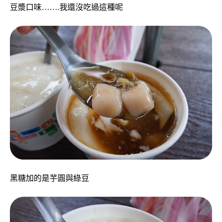
豆漿口味…….我還沒吃過這種呢
黑糖加的是芋圓與綠豆