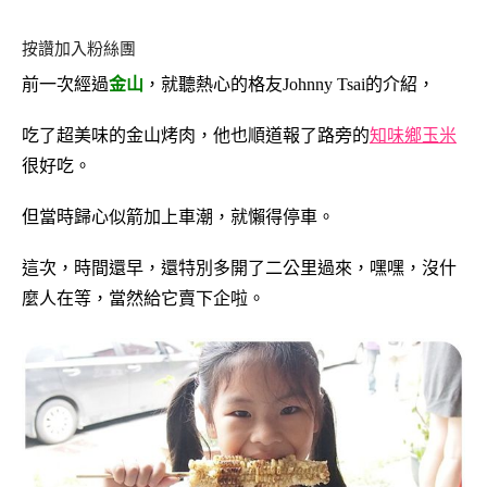
按讚加入粉絲團
前一次經過
金山
，就聽熱心的格友Johnny Tsai的介紹，
吃了超美味的金山烤肉，他也順道報了路旁的
知味鄉玉米
很好吃。
但當時歸心似箭加上車潮，就懶得停車。
這次，時間還早，還特別多開了二公里過來，嘿嘿，沒什
麼人在等，當然給它賣下企啦。