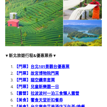
▼新北旅遊行程&優惠票券▼
【門票】
台北101景觀台優惠票
【門票】
故宮博物院門票
【門票】
貓空纜車套票
【門票】
兒童新樂園一日
【露營】
拉波波村一泊三食懶人露營
【美食】
饗食天堂折扣餐券
【美食】
台北寒舍艾美酒店下午茶/晚餐