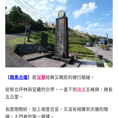
【
跑馬古道
】是
宜蘭
經典又親民的健行路線。
從新北坪林與宜蘭的交界，一直下到
礁溪
五峰旗，總長
五公里。
長度剛剛好，加上坡度合宜，又沒有相連到天邊的階
梯，入門者的第一選擇。