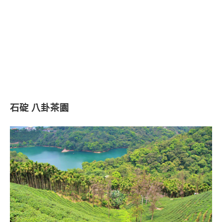
石碇 八卦茶園