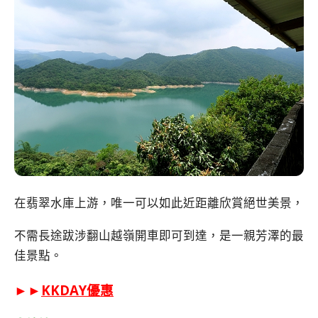
在翡翠水庫上游，唯一可以如此近距離欣賞絕世美景，
不需長途跋涉翻山越嶺開車即可到達，是一親芳澤的最
佳景點。
►►
KKDAY優惠