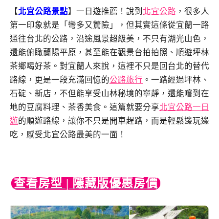
【
北宜公路景點
】一日遊推薦！說到
北宜公路
，很多人
第一印象就是「彎多又驚險」，但其實這條從宜蘭一路
通往台北的公路，沿途風景超級美，不只有湖光山色，
還能俯瞰蘭陽平原，甚至能在觀景台拍拍照、順遊坪林
茶鄉喝好茶。對宜蘭人來說，這裡不只是回台北的替代
路線，更是一段充滿回憶的
公路旅行
。一路經過坪林、
石碇、新店，不但能享受山林秘境的寧靜，還能嚐到在
地的豆腐料理、茶香美食。這篇就要分享
北宜公路一日
遊
的順遊路線，讓你不只是開車趕路，而是輕鬆邊玩邊
吃，感受北宜公路最美的一面！
查看房型 | 隱藏版優惠房價