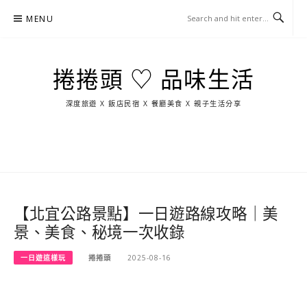
Skip
MENU
to
content
捲捲頭 ♡ 品味生活
深度旅遊 X 飯店民宿 X 餐廳美食 X 親子生活分享
玩
找
吃
找
跳
國
玩
宜
住
美
景
島
外
日
蘭
宿
食
點
這
旅
本
樣
遊
玩
【北宜公路景點】一日遊路線攻略｜美
景、美食、秘境一次收錄
一日遊這樣玩
捲捲頭
2025-08-16