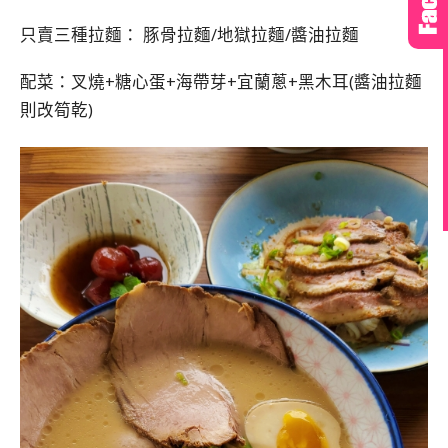
只賣三種拉麵： 豚骨拉麵/地獄拉麵/醬油拉麵
配菜：叉燒+糖心蛋+海帶芽+宜蘭蔥+黑木耳(醬油拉麵
則改筍乾)