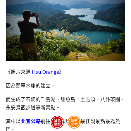
《照片來源
Hsu Orange
》
因為翡翠水庫的建立，
而生成了石錠的千島湖、鱷魚島、土虱頭、八卦茶園、
永安景觀步道等新景點。
其中以
北宜公路
前往小格頭鱷魚頭最佳觀景點最為熱
門。