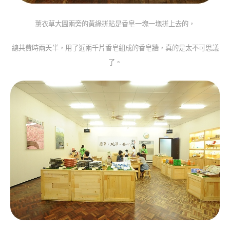
薰衣草大圖兩旁的黃綠拼貼是香皂一塊一塊拼上去的，
總共費時兩天半，用了近兩千片香皂組成的香皂牆，真的是太不可思議
了。