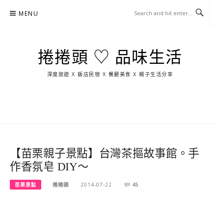
Skip
MENU
to
content
捲捲頭 ♡ 品味生活
深度旅遊 X 飯店民宿 X 餐廳美食 X 親子生活分享
玩
找
吃
找
跳
國
玩
宜
住
美
景
島
外
日
蘭
宿
食
點
這
旅
本
樣
遊
玩
【苗栗親子景點】台灣茶摳故事館。手
作香氛皂 DIY～
苗栗景點
捲捲頭
2014-07-22
45