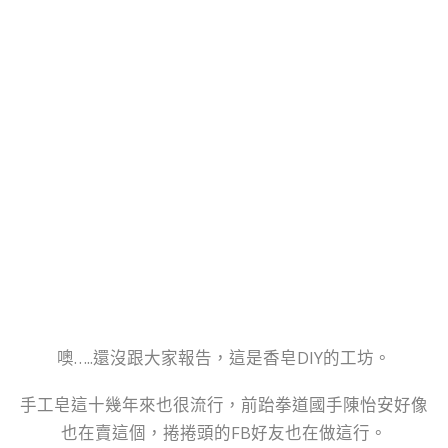
噢…..還沒跟大家報告，這是香皂DIY的工坊。
手工皂這十幾年來也很流行，前跆拳道國手陳怡安好像
也在賣這個，捲捲頭的FB好友也在做這行。