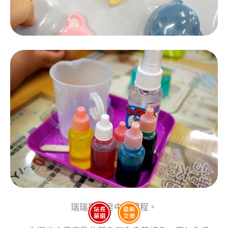
瑞瑞選了皂中皂課程。