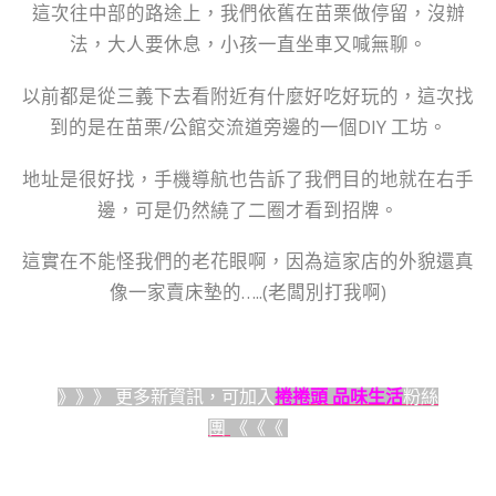
這次往中部的路途上，我們依舊在苗栗做停留，沒辦
法，大人要休息，小孩一直坐車又喊無聊。
以前都是從三義下去看附近有什麼好吃好玩的，這次找
到的是在苗栗/公館交流道旁邊的一個DIY 工坊。
地址是很好找，手機導航也告訴了我們目的地就在右手
邊，可是仍然繞了二圈才看到招牌。
這實在不能怪我們的老花眼啊，因為這家店的外貌還真
像一家賣床墊的…..(老闆別打我啊)
》》》 更多新資訊，可加入
捲捲頭 品味生活
粉絲
團
《《《