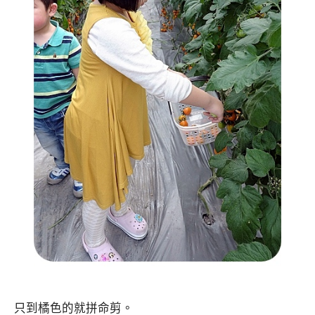
只到橘色的就拼命剪。