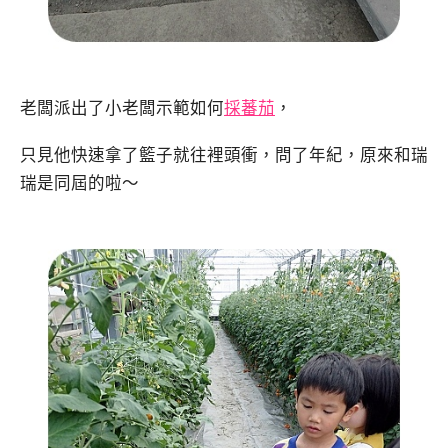
老闆派出了小老闆示範如何
採蕃茄
，
只見他快速拿了籃子就往裡頭衝，問了年紀，原來和瑞
瑞是同屆的啦～