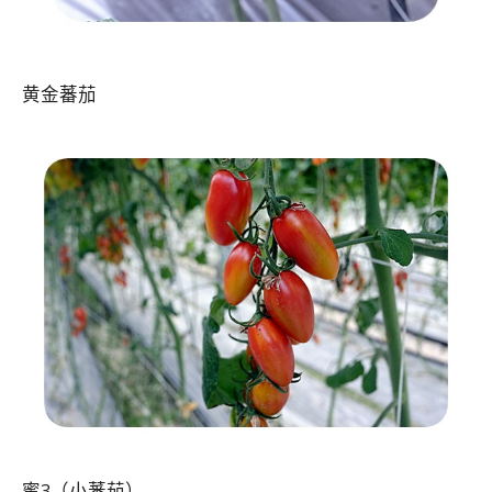
黄金蕃茄
蜜3（小蕃茄）