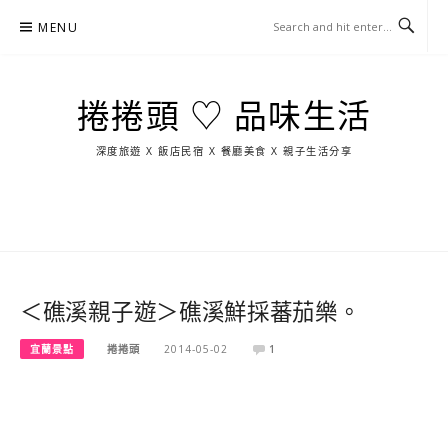
Skip
MENU
to
content
捲捲頭 ♡ 品味生活
深度旅遊 X 飯店民宿 X 餐廳美食 X 親子生活分享
玩
找
吃
找
跳
國
玩
宜
住
美
景
島
外
日
蘭
宿
食
點
這
旅
本
樣
遊
玩
＜礁溪親子遊＞礁溪鮮採蕃茄樂。
宜蘭景點
捲捲頭
2014-05-02
1