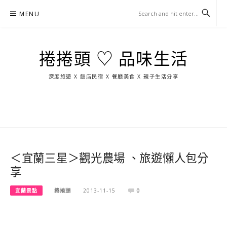
Skip
MENU
to
content
捲捲頭 ♡ 品味生活
深度旅遊 X 飯店民宿 X 餐廳美食 X 親子生活分享
玩
找
吃
找
跳
國
玩
宜
住
美
景
島
外
日
蘭
宿
食
點
這
旅
本
樣
遊
玩
＜宜蘭三星＞觀光農場 、旅遊懶人包分
享
宜蘭景點
捲捲頭
2013-11-15
0