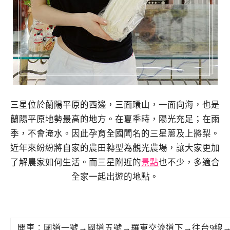
三星位於蘭陽平原的西邊，三面環山，一面向海，也是
蘭陽平原地勢最高的地方。在夏季時，陽光充足；在雨
季，不會淹水。因此孕育全國聞名的三星蔥及上將梨。
近年來紛紛將自家的農田轉型為觀光農場，讓大家更加
了解農家如何生活。而三星附近的
景點
也不少，多適合
全家一起出遊的地點。
開車：國道一號→國道五號
→羅東交流道下
→往台9線