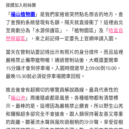
按讚加入粉絲團
「
福山植物園
」是我們家捲爸突然點名想去的地方，查
了查預約系統發現有名額，隔天就直接衝了！這裡由北
至南劃分為「水源保護區」、「植物園區」及「
哈盆自
然保留區
」，來之前記得一定要先上官網申請入園。
當天在管制站要記得出示有照片的身分證件，而且這裡
嚴格禁止攜帶寵物喔！通過管制站後，大概還要開車
15分鐘才會到停車場。入園時間是早上09:00到15:00，
最晚15:30就必須從停車場開車回程。
進去後會有超親切的導覽員解說路線。最具代表性的
「
福山池
」周邊隨處都是風景，各種植物都有清楚標
示。最棒的是，這裡因為嚴格禁止餵食，所以野生山羌
和獼猴超多卻完全不會搶食，跟人類保持著友善又尊重
的距離。聽著流水聲與風吹過樹梢的沙沙聲，享受從樹