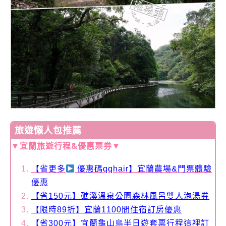
旅遊懶人包推薦
▼宜蘭旅遊行程&優惠票券▼
【
省更多
優惠碼qqhair】宜蘭農場&門票體驗
優惠
【省150元】礁溪溫泉公園森林風呂雙人泡湯券
【限時89折】宜蘭1100間住宿訂房優惠
【省300元】宜蘭龜山島半日遊套票行程這裡訂