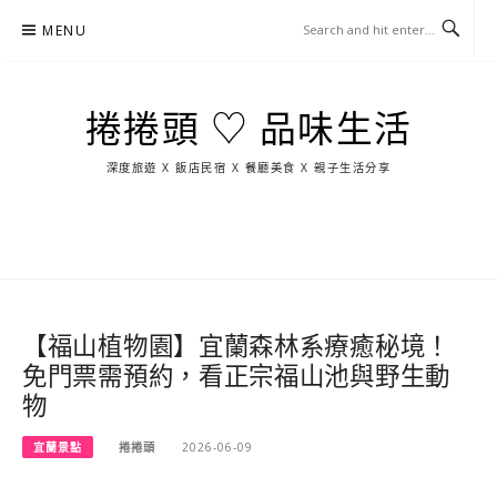
Skip
MENU
to
content
捲捲頭 ♡ 品味生活
深度旅遊 X 飯店民宿 X 餐廳美食 X 親子生活分享
玩
找
吃
找
跳
國
玩
宜
住
美
景
島
外
日
蘭
宿
食
點
這
旅
本
樣
遊
玩
【福山植物園】宜蘭森林系療癒秘境！
免門票需預約，看正宗福山池與野生動
物
宜蘭景點
捲捲頭
2026-06-09