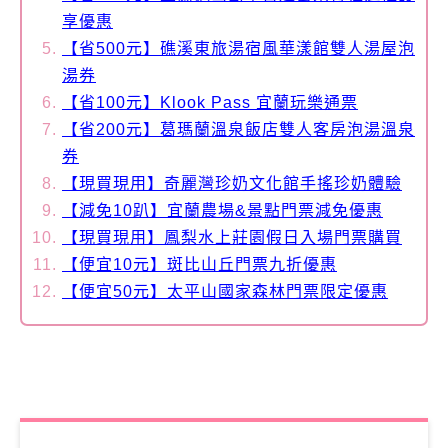
享優惠
【省500元】礁溪東旅湯宿風華漾館雙人湯屋泡
湯券
【省100元】Klook Pass 宜蘭玩樂通票
【省200元】葛瑪蘭溫泉飯店雙人客房泡湯溫泉
券
【現買現用】奇麗灣珍奶文化館手搖珍奶體驗
【減免10趴】宜蘭農場&景點門票減免優惠
【現買現用】鳳梨水上莊園假日入場門票購買
【便宜10元】斑比山丘門票九折優惠
【便宜50元】太平山國家森林門票限定優惠