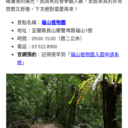
縫灑落的陽光，因為有控管參觀人數，走起來真的非常
悠閒又舒適，下次絕對還要再來！
景點名稱：
福山植物園
地址：宜蘭縣員山鄉雙埤路福山1號
時間：09:00-15:00（週二公休）
電話：03 922 8900
官網預約
：記得提早到「
福山植物園入園申請系
統
」