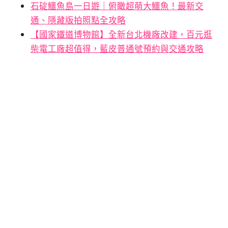
石碇鱷魚島一日遊｜俯瞰超萌大鱷魚！最新交
通、隱藏版拍照點全攻略
【國家鐵道博物館】全新台北機廠改建，百元逛
柴電工廠超值得，藍皮普通號預約與交通攻略