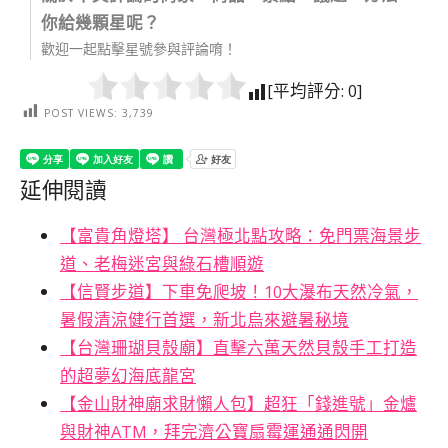
你給幾顆星呢？
歡迎一起點擊星號參與評論唷！
[平均評分:
0
]
POST VIEWS:
3,739
延伸閱讀
【富貴角燈塔】 台灣極北點攻略：免門票海景步
道、老梅迷宮與綠石槽順遊
【信賢步道】下車免爬坡！10大瀑布天然冷氣，
暑假清涼健行首選，新北烏來避暑秘境
【台灣珊瑚貝殼廟】直擊六萬天然貝殼手工打造
的超夢幻海底龍宮
【金山財神廟求財懶人包】超狂「錢進號」金爐
與財神ATM，拜完濟公寶扇霉運通通閃開