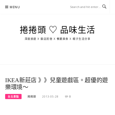
Skip
MENU
to
content
捲捲頭 ♡ 品味生活
深度旅遊 X 飯店民宿 X 餐廳美食 X 親子生活分享
玩
找
吃
找
跳
國
玩
宜
住
美
景
島
外
日
蘭
宿
食
點
這
旅
本
樣
遊
玩
IKEA新莊店 》》兒童遊戲區。超優的遊
樂環境～
台北景點
捲捲頭
2013-05-28
0