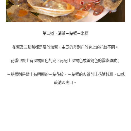
第二道，清蒸三點蟹＋米糕
花蟹及三點蟹都是屬於海蟹，主要的差別在於身上的花紋不同。
花蟹甲殼上有淡橘紅色的底，再配上淡褐色或黃銅色的雲彩斑紋；
三點蟹則是背上有明顯的三點花紋。
三點蟹的肉質則比花蟹較粗、口感
較清淡爽口。