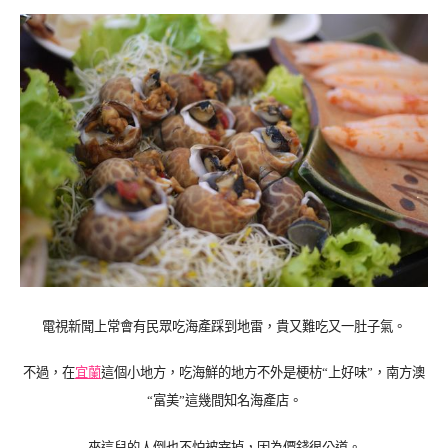
電視新聞上常會有民眾吃海產踩到地雷，貴又難吃又一肚子氣。
不過，在
宜蘭
這個小地方，吃海鮮的地方不外是梗枋“上好味”，南方澳
“富美”這幾間知名海產店。
來這兒的人倒也不怕被宰掉，因為價錢很公道。