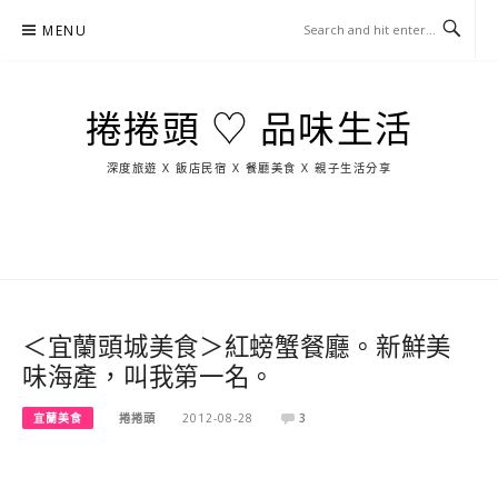
Skip
MENU
to
content
捲捲頭 ♡ 品味生活
深度旅遊 X 飯店民宿 X 餐廳美食 X 親子生活分享
玩
找
吃
找
跳
國
玩
宜
住
美
景
島
外
日
蘭
宿
食
點
這
旅
本
樣
遊
玩
＜宜蘭頭城美食＞紅螃蟹餐廳。新鮮美
味海產，叫我第一名。
宜蘭美食
捲捲頭
2012-08-28
3