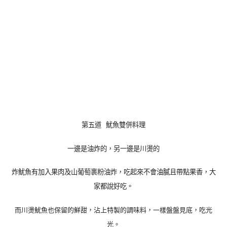
第五道 魷魚雙併料理
一邊是油炸的，另一邊是川燙的
炸
魷魚有加入果肉及山葡萄裹粉油炸，吃起來不會油膩且帶點果香，大
家都說好吃。
而川
燙
魷魚也保留的鮮甜，沾上特製的調味料，一樣盤盤見底，吃光
光。