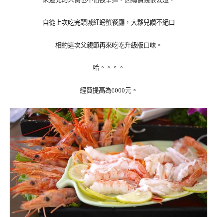
自從上次吃完頭城紅螃蟹餐廳，大夥兒讚不絕口
相約這次父親節再來吃吃升級版口味。
哈。。。。
經費提高為6000元。