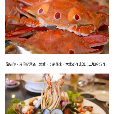
沒騙你，真的是滿滿一盤蟹，吃到後來，大家都在比誰桌上堆的高呀！