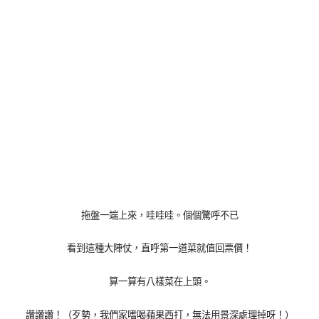
拖盤一端上來，哇哇哇。個個驚呼不已
看到這種大陣仗，直呼第一道菜就值回票價！
算一算有八樣菜在上頭。
讚讚讚！（歹勢，我們家嗜喝蘋果西打，無法用景深處理掉呀！）