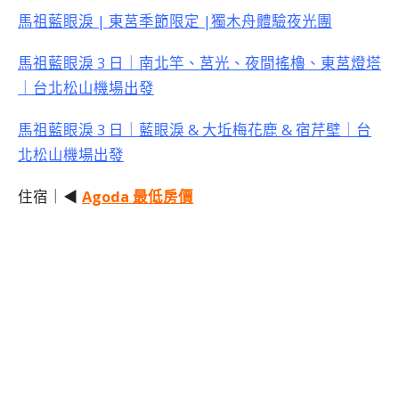
馬祖藍眼淚 | 東莒季節限定 |獨木舟體驗夜光團
馬祖藍眼淚 3 日｜南北竿、莒光、夜間搖櫓、東莒燈塔
｜台北松山機場出發
馬祖藍眼淚 3 日｜藍眼淚 & 大坵梅花鹿 & 宿芹壁｜台
北松山機場出發
住宿｜◀
Agoda 最低房價