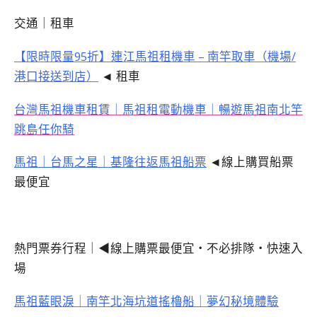
交通｜租車
【限時限量95折】連江馬祖租機車 – 南竿取車（機場/
港口接送到店）
◄ 租車
台灣馬祖機車租賃｜馬祖租電動機車｜暢遊馬祖南北竿
跳島任你騎
馬祖｜台馬之星｜基隆往返馬祖船票
◄線上購買船票
最便宜
熱門票券行程｜◀線上購票最便宜・不必排隊・快速入
場
馬祖藍眼淚｜南竿北海坑道搖櫓船｜夢幻秘境體驗