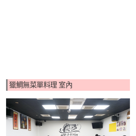
獵鯛無菜單料理 室內