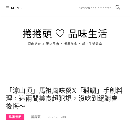
Skip
MENU
to
content
捲捲頭 ♡ 品味生活
深度旅遊 X 飯店民宿 X 餐廳美食 X 親子生活分享
玩
找
吃
找
跳
國
玩
宜
住
美
景
島
外
日
蘭
宿
食
點
這
旅
本
樣
遊
玩
「涼山頂」馬祖風味餐X「獵鯛」手創料
理，這兩間美食超犯規，沒吃到絕對會
後悔～
馬祖景點
捲捲頭
2023-09-08