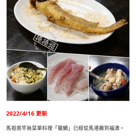
2022/4/16 更新
馬祖南竿無菜單料理「獵鯛」已經從馬港搬到福澳。